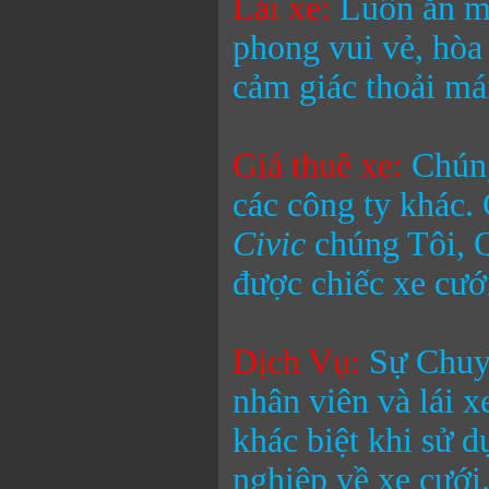
Lái xe:
Luôn ăn mặ
phong vui vẻ, hòa
cảm giác thoải mái
Giá thuê xe:
Chúng
các công ty khác.
Civic
chúng Tôi, 
được chiếc xe cưới
Dịch Vụ:
Sự Chuyê
nhân viên và lái 
khác biệt khi sử 
nghiệp về xe cưới