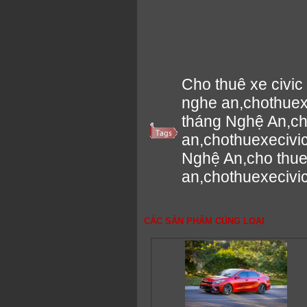
Cho thuê xe civic
nghe an,chothuex
tháng Nghệ An,cho
an,chothuexecivi
Nghệ An,cho thue 
an,chothuexeciv
CÁC SẢN PHẨM CÙNG LOẠI