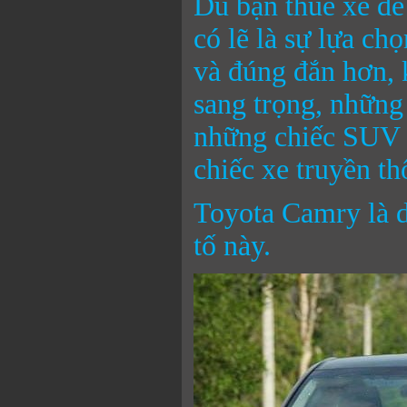
Dù bạn thuê xe để 
có lẽ là sự lựa c
và đúng đắn hơn, 
sang trọng, những 
những chiếc SUV v
chiếc xe truyền th
Toyota Camry là d
tố này.