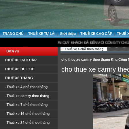
|
|
|
|
TRANG CHỦ
THUÊ XE TỰ LÁI
Giới thiệu
THUÊ XE CAO CẤP
THUÊ 
CẢM ƠN QUÝ KHÁCH ĐÃ ĐẾN VỚI CÔNG TY CHÚNG TÔI.
Thuê xe 4 chỗ theo tháng
Dịch vụ
cho thue xe camry theo thang Khu Công
THUÊ XE CAO CẤP
cho thue xe camry th
THUÊ XE DU LỊCH
THUÊ XE THÁNG
- Thuê xe 4 chỗ theo tháng
- Thuê xe camry theo tháng
- Thuê xe 7 chỗ theo tháng
- Thuê xe 16 chỗ theo tháng
- Thuê xe 24 chỗ theo tháng