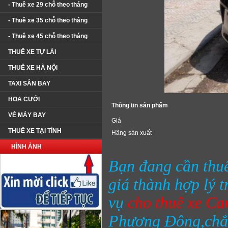
- Thuê xe 29 chỗ theo tháng
- Thuê xe 35 chỗ theo tháng
- Thuê xe 45 chỗ theo tháng
THUÊ XE TỰ LÁI
THUÊ XE HÀ NỘI
TAXI SÂN BAY
HOA CƯỚI
Thông tin sản phẩm
VÉ MÁY BAY
Giá
THUÊ XE TẠI TỈNH
Hãng sản xuất
HÌNH ẢNH
Bạn đang cần thuê
giá thành hợp lý t
vụ
cho thuê xe Ca
Phương Đông,chắc