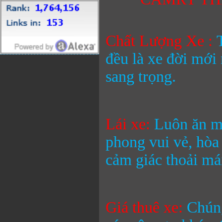
Chất Lượng Xe :
đều là xe đời mới 
sang trọng.
Lái xe:
Luôn ăn mặ
phong vui vẻ, hòa
cảm giác thoải mái
Giá thuê xe:
Chúng