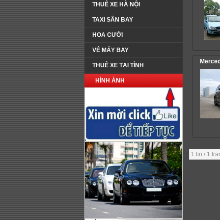
THUÊ XE HÀ NỘI
TAXI SÂN BAY
HOA CƯỚI
VÉ MÁY BAY
Merced
THUÊ XE TẠI TỈNH
HÌNH ẢNH
1 tin / 1 tr