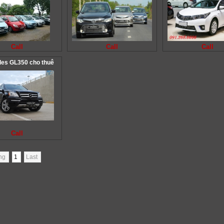
Call
Call
Call
es GL350 cho thuê
Call
ang
1
Last