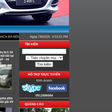
ĐÃ ĐẾN VỚI CÔNG TY CHÚNG TÔI.
Ngày 7/8/2026 6:53:51 PM
TÌM KIẾM
du lịch 16
ội bài tại
gờ - xe
g
HỖ TRỢ TRỰC TUYẾN
Kinh doanh
0912686666
yota altis
ài giá tốt
QUẢNG CÁO