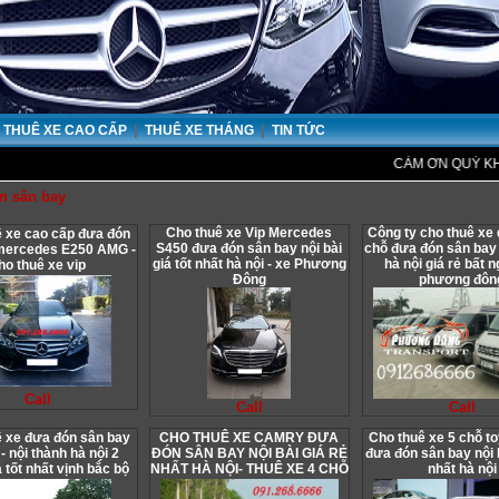
|
|
THUÊ XE CAO CẤP
THUÊ XE THÁNG
TIN TỨC
CẢM ƠN QUÝ KHÁCH 
n sân bay
Cho thuê xe Vip Mercedes
Công ty cho thuê xe 
 xe cao cấp đưa đón
S450 đưa đón sân bay nội bài
chỗ đưa đón sân bay n
mercedes E250 AMG -
giá tốt nhất hà nội - xe Phương
hà nội giá rẻ bất n
ho thuê xe vip
Đông
phương đôn
Call
Call
Call
 xe đưa đón sân bay
CHO THUÊ XE CAMRY ĐƯA
Cho thuê xe 5 chỗ to
 - nội thành hà nội 2
ĐÓN SÂN BAY NỘI BÀI GIÁ RẺ
đưa đón sân bay nội b
á tốt nhất vịnh bắc bộ
NHẤT HÀ NỘI- THUÊ XE 4 CHỖ
nhất hà nội