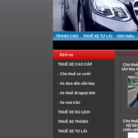
|
|
|
TRANG CHỦ
THUÊ XE TỰ LÁI
Giới thiệu
Xe đưa đó
Dịch vụ
THUÊ XE CAO CẤP
Cho thuê
sân bay 
c
- Cho thuê xe cưới
- Xe đưa đón sân bay
- Xe thuê đi ngoại tỉnh
- Xe mui trần
THUÊ XE DU LỊCH
Cho thuê
THUÊ XE THÁNG
nội bài
chiều gi
THUÊ XE TỰ LÁI