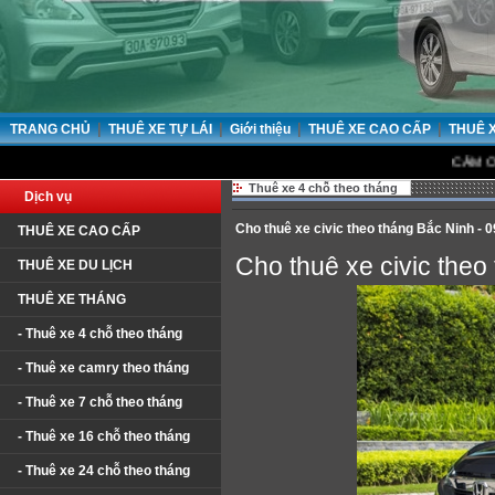
|
|
|
|
TRANG CHỦ
THUÊ XE TỰ LÁI
Giới thiệu
THUÊ XE CAO CẤP
THUÊ 
CẢM ƠN QUÝ KH
Thuê xe 4 chỗ theo tháng
Dịch vụ
Cho thuê xe civic theo tháng Bắc Ninh -
THUÊ XE CAO CẤP
Cho thuê xe civic the
THUÊ XE DU LỊCH
THUÊ XE THÁNG
- Thuê xe 4 chỗ theo tháng
- Thuê xe camry theo tháng
- Thuê xe 7 chỗ theo tháng
- Thuê xe 16 chỗ theo tháng
- Thuê xe 24 chỗ theo tháng