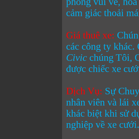
phong vui vẻ, hòa
cảm giác thoải mái
Giá thuê xe:
Chúng
các công ty khác.
Civic
chúng Tôi, 
được chiếc xe cưới
Dịch Vụ:
Sự Chuyê
nhân viên và lái 
khác biệt khi sử 
nghiệp về xe cưới