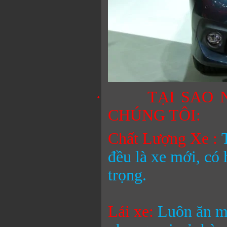
·
TẠI SAO 
CHÚNG TÔI:
Chất Lượng Xe :
đều là xe mới, có 
trọng.
Lái xe:
Luôn ăn mặ