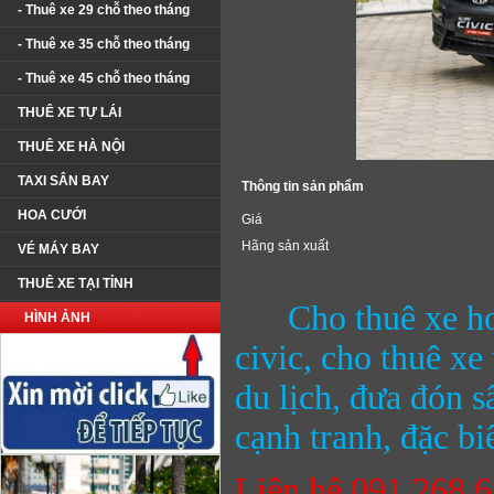
- Thuê xe 29 chỗ theo tháng
- Thuê xe 35 chỗ theo tháng
- Thuê xe 45 chỗ theo tháng
THUÊ XE TỰ LÁI
THUÊ XE HÀ NỘI
TAXI SÂN BAY
Thông tin sản phẩm
HOA CƯỚI
Giá
Hãng sản xuất
VÉ MÁY BAY
THUÊ XE TẠI TỈNH
Cho thuê xe h
HÌNH ẢNH
civic, cho thuê xe
du lịch, đưa đón 
cạnh tranh, đặc bi
Liên hệ 091.268.6