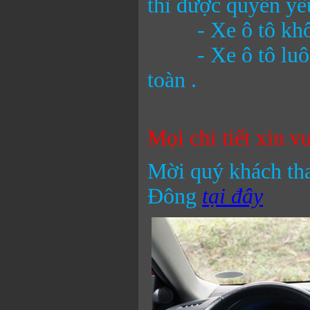
thì được quyền yêu
- Xe ô tô khôn
- Xe ô tô luôn đ
toàn .
Mọi chi tiết xin v
Mời quý khách th
Đông
tại đây