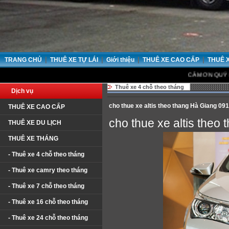
|
|
|
|
TRANG CHỦ
THUÊ XE TỰ LÁI
Giới thiệu
THUÊ XE CAO CẤP
THUÊ 
CẢM ƠN QUÝ KHÁCH ĐÃ
Thuê xe 4 chỗ theo tháng
Dịch vụ
cho thue xe altis theo thang Hà Giang 0
THUÊ XE CAO CẤP
cho thue xe altis the
THUÊ XE DU LỊCH
THUÊ XE THÁNG
- Thuê xe 4 chỗ theo tháng
- Thuê xe camry theo tháng
- Thuê xe 7 chỗ theo tháng
- Thuê xe 16 chỗ theo tháng
- Thuê xe 24 chỗ theo tháng