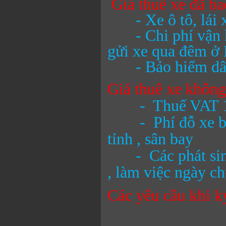
Giá thuê xe đã b
- Xe ô tô, lái xe
- Chi phí vận hà
gửi xe qua đêm ở
- Bảo hiểm dân s
Giá thuê xe khôn
- Thuế VAT 
- Phí đỗ xe ban 
tỉnh , sân bay
- Các phát sinh 
, làm việc ngày ch
Các yêu cầu khi k