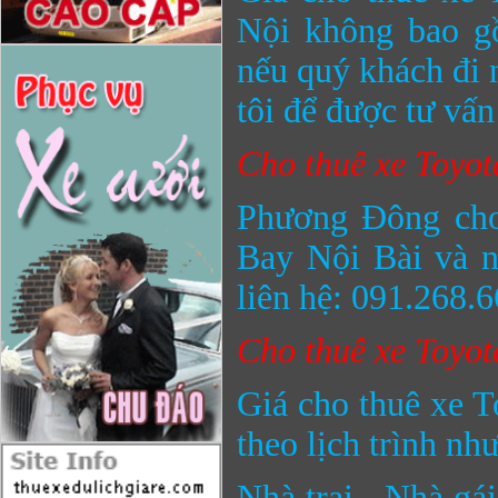
Nội không bao gồ
nếu quý khách đi 
tôi để được tư vấn
Cho thuê xe Toyota
Phương Đông cho 
Bay Nội Bài và ng
liên hệ: 091.268.6
Cho thuê xe Toyota
Giá cho thuê xe T
theo lịch trình như
Nhà trai - Nhà gá