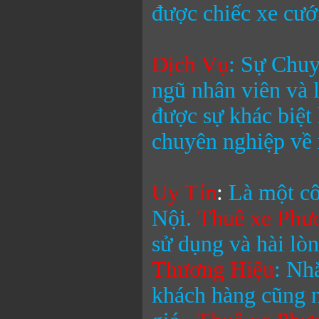
được chiếc xe cưới
Dịch Vụ
:
Sự Chuyê
ngũ nhân viên và 
được sự khác biệt
chuyên nghiệp về 
Uy Tín
:
Là một cô
Nội.
Thuê xe Phư
sử dụng và hài lò
Thương Hiệu
: Nh
khách hàng cũng n