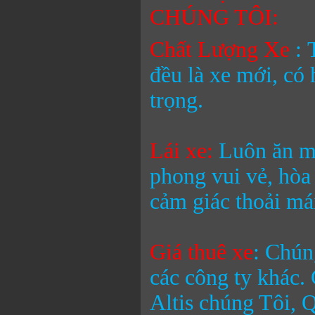
CHÚNG TÔI:
Chất Lượng Xe
:
T
đều là xe mới, có 
trọng.
Lái xe:
Luôn ăn mặ
phong vui vẻ, hòa
cảm giác thoải mái
Giá thuê xe
:
Chúng
các công ty khác.
Altis
chúng Tôi, Q