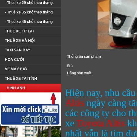
- Thuê xe 29 chỗ theo tháng
- Thuê xe 35 chỗ theo tháng
- Thuê xe 45 chỗ theo tháng
THUÊ XE TỰ LÁI
THUÊ XE HÀ NỘI
TAXI SÂN BAY
Thông tin sản phẩm
HOA CƯỚI
Giá
VÉ MÁY BAY
Hãng sản xuất
THUÊ XE TẠI TỈNH
HÌNH ẢNH
Hiện nay, nhu cầu
Altis
ngày càng tă
các công ty cho t
xe
Toyota Altis
kh
nhất vẫn là tìm đư