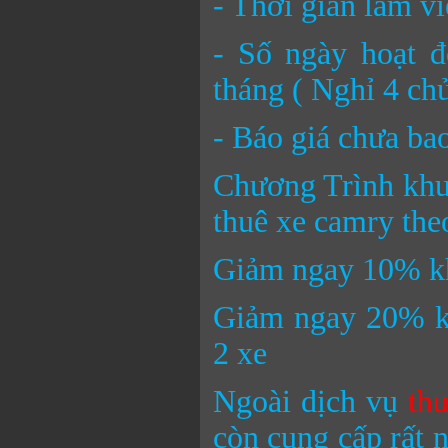
- Thời gian làm v
- Số ngày hoạt đ
tháng ( Nghỉ 4 ch
- Báo giá chưa b
Chương Trình khu
thuê xe camry the
Giảm ngay 10% khi
Giảm ngay 20% kh
2 xe
Ngoài dịch vụ
th
còn cung cấp rất n