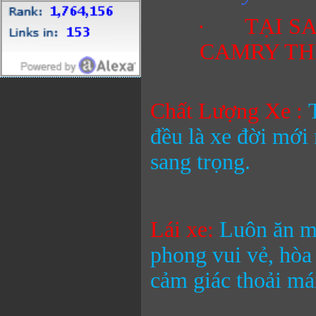
· TẠI SA
CAMRY TH
Chất Lượng Xe :
đều là xe đời mới 
sang trọng.
Lái xe:
Luôn ăn mặ
phong vui vẻ, hòa
cảm giác thoải mái