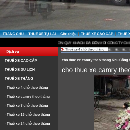
|
|
|
|
TRANG CHỦ
THUÊ XE TỰ LÁI
Giới thiệu
THUÊ XE CAO CẤP
THUÊ 
CẢM ƠN QUÝ KHÁCH ĐÃ ĐẾN VỚI CÔNG TY CHÚNG TÔI.
Thuê xe 4 chỗ theo tháng
Dịch vụ
cho thue xe camry theo thang Khu Công 
THUÊ XE CAO CẤP
cho thue xe camry th
THUÊ XE DU LỊCH
THUÊ XE THÁNG
- Thuê xe 4 chỗ theo tháng
- Thuê xe camry theo tháng
- Thuê xe 7 chỗ theo tháng
- Thuê xe 16 chỗ theo tháng
- Thuê xe 24 chỗ theo tháng