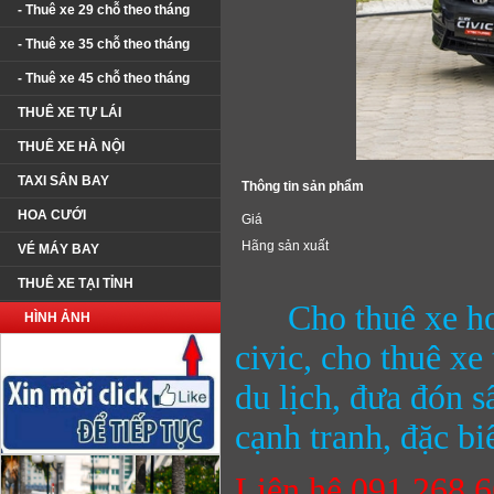
- Thuê xe 29 chỗ theo tháng
- Thuê xe 35 chỗ theo tháng
- Thuê xe 45 chỗ theo tháng
THUÊ XE TỰ LÁI
THUÊ XE HÀ NỘI
TAXI SÂN BAY
Thông tin sản phẩm
HOA CƯỚI
Giá
Hãng sản xuất
VÉ MÁY BAY
THUÊ XE TẠI TỈNH
Cho thuê xe h
HÌNH ẢNH
civic, cho thuê xe
du lịch, đưa đón 
cạnh tranh, đặc bi
Liên hệ 091.268.6