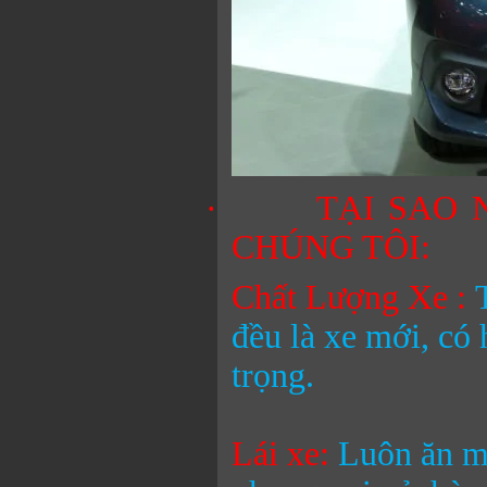
·
TẠI SAO 
CHÚNG TÔI:
Chất Lượng Xe :
đều là xe mới, có 
trọng.
Lái xe:
Luôn ăn mặ