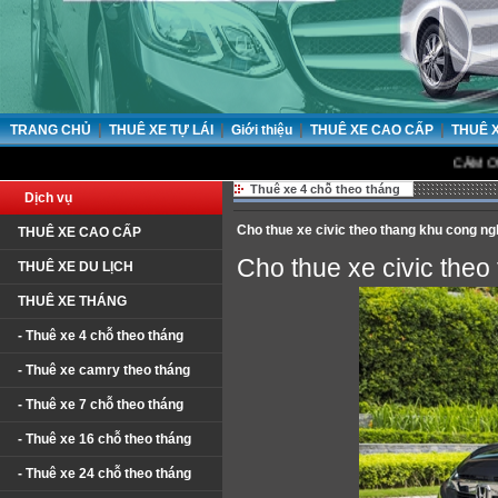
|
|
|
|
TRANG CHỦ
THUÊ XE TỰ LÁI
Giới thiệu
THUÊ XE CAO CẤP
THUÊ 
CẢM ƠN QUÝ KH
Thuê xe 4 chỗ theo tháng
Dịch vụ
Cho thue xe civic theo thang khu cong ng
THUÊ XE CAO CẤP
Cho thue xe civic the
THUÊ XE DU LỊCH
THUÊ XE THÁNG
- Thuê xe 4 chỗ theo tháng
- Thuê xe camry theo tháng
- Thuê xe 7 chỗ theo tháng
- Thuê xe 16 chỗ theo tháng
- Thuê xe 24 chỗ theo tháng