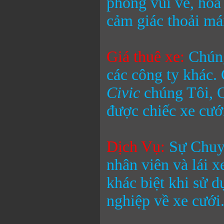
phong vui vẻ, hòa
cảm giác thoải mái
Giá thuê xe:
Chúng
các công ty khác.
Civic
chúng Tôi, 
được chiếc xe cưới
Dịch Vụ:
Sự Chuyê
nhân viên và lái 
khác biệt khi sử 
nghiệp về xe cưới