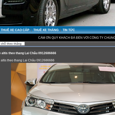
|
|
THUÊ XE CAO CẤP
THUÊ XE THÁNG
TIN TỨC
CẢM ƠN QUÝ KHÁCH ĐÃ ĐẾN VỚI CÔNG TY CHÚNG TÔI.
 chỗ theo tháng
e altis theo thang Lai Châu 0912686666
e altis theo thang Lai Châu 0912686666