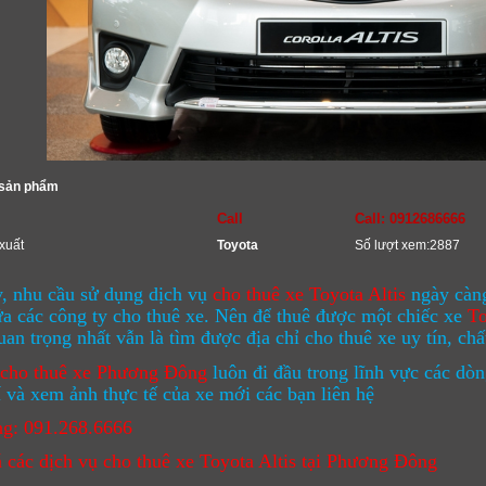
 sản phẩm
Call
Call: 0912686666
xuất
Toyota
Số lượt xem:2887
, nhu cầu sử dụng dịch vụ
cho thuê xe Toyota Altis
ngày càng
ữa các công ty cho thuê xe. Nên để thuê được một chiếc xe
To
an trọng nhất vẫn là tìm được địa chỉ cho thuê xe uy tín, chấ
 cho thuê xe Phương Đông
luôn đi đầu trong lĩnh vực các dò
 và xem ảnh thực tế của xe mới các bạn liên hệ
g: 091.268.6666
 các dịch vụ cho thuê xe Toyota Altis tại Phương Đông