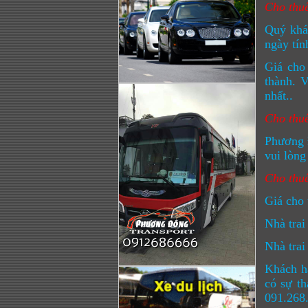
Cho thuê
Quý khác
ngày tín
Giá cho
thành. V
nhất..
Cho thuê
Phương Đ
vui lòng
Cho thuê
Giá cho 
Nhà trai
Nhà trai
Khách hà
có sự th
091.268.