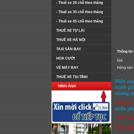
- Thuê xe 29 chỗ theo tháng
- Thuê xe 35 chỗ theo tháng
- Thuê xe 45 chỗ theo tháng
THUÊ XE TỰ LÁI
THUÊ XE HÀ NỘI
TAXI SÂN BAY
Thông tin
HOA CƯỚI
Giá
VÉ MÁY BAY
Hãng sản 
THUÊ XE TẠI TỈNH
Hiện nay
HÌNH ẢNH
tranh gi
nhưng qu
Công ty
miễn phí
Mr Trun
Bảng giá