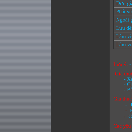
Đơn gi
Phát si
Ngoài 
Lưu đ
Làm việ
Làm việ
Lưu ý:
-
Giá thu
- Xe ô 
- Chi p
- Bảo h
Giá thu
- Thu
- Phí đ
- Các ph
Các yêu 