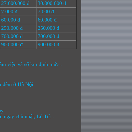
27.000.000 đ
30.000.000 đ
7.000 đ
7.000 đ
60.000 đ
60.000 đ
250.000 đ
250.000 đ
700.000 đ
700.000 đ
900.000 đ
900.000 đ
 làm việc và số km định mức .
a đêm ở Hà Nội
ay
 ngày chủ nhật, Lễ Tết .