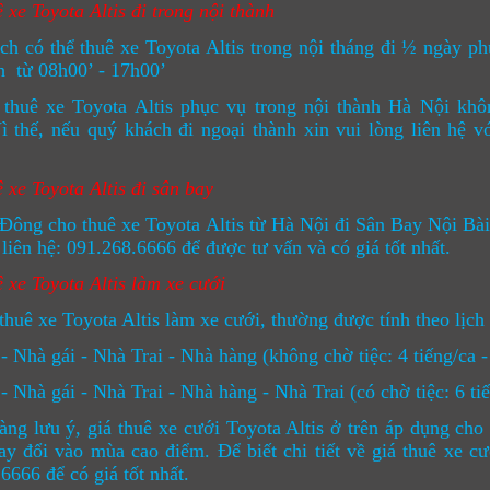
 xe Toyota Altis đi trong nội thành
h có thể thuê xe Toyota Altis trong nội tháng đi ½ ngày ph
h từ 08h00’ - 17h00’
 thuê xe Toyota Altis phục vụ trong nội thành Hà Nội kh
ì thế, nếu quý khách đi ngoại thành xin vui lòng liên hệ v
 xe Toyota Altis đi sân bay
ông cho thuê xe Toyota Altis từ Hà Nội đi Sân Bay Nội Bài v
 liên hệ: 091.268.6666 để được tư vấn và có giá tốt nhất.
 xe Toyota Altis làm xe cưới
thuê xe Toyota Altis làm xe cưới, thường được tính theo lịch 
 - Nhà gái - Nhà Trai - Nhà hàng (không chờ tiệc: 4 tiếng/ca 
 - Nhà gái - Nhà Trai - Nhà hàng - Nhà Trai (có chờ tiệc: 6 ti
ng lưu ý, giá thuê xe cưới Toyota Altis ở trên áp dụng cho
ay đổi vào mùa cao điểm. Để biết chi tiết về giá thuê xe
6666 để có giá tốt nhất.