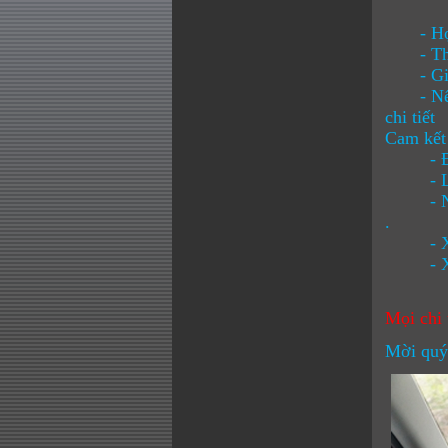
- Hợp đ
- Thanh
- Giá t
- Nếu kh
chi tiết
Cam kết
- Đảm b
- Lái x
- Nếu k
.
- Xe ô
- Xe ô 
Mọi chi 
Mời quý