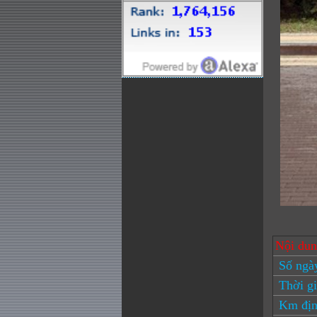
Nội du
Số ngày
Thời gi
Km địn