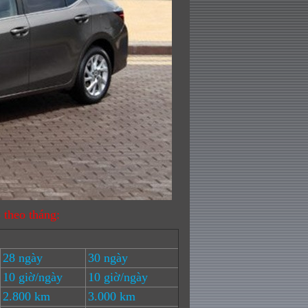
ỗ theo tháng:
28 ngày
30 ngày
10 giờ/ngày
10 giờ/ngày
2.800 km
3.000 km