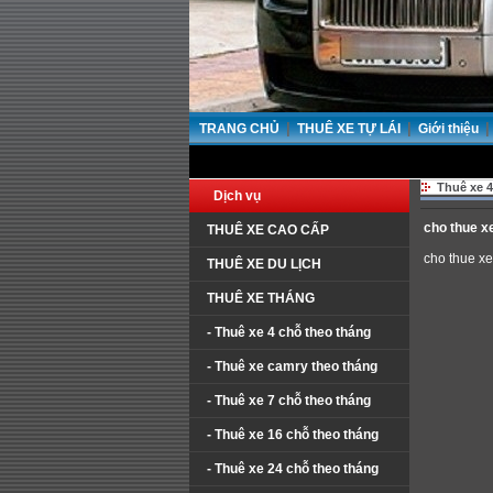
|
|
|
TRANG CHỦ
THUÊ XE TỰ LÁI
Giới thiệu
Thuê xe 4
Dịch vụ
cho thue x
THUÊ XE CAO CẤP
cho thue x
THUÊ XE DU LỊCH
THUÊ XE THÁNG
- Thuê xe 4 chỗ theo tháng
- Thuê xe camry theo tháng
- Thuê xe 7 chỗ theo tháng
- Thuê xe 16 chỗ theo tháng
- Thuê xe 24 chỗ theo tháng