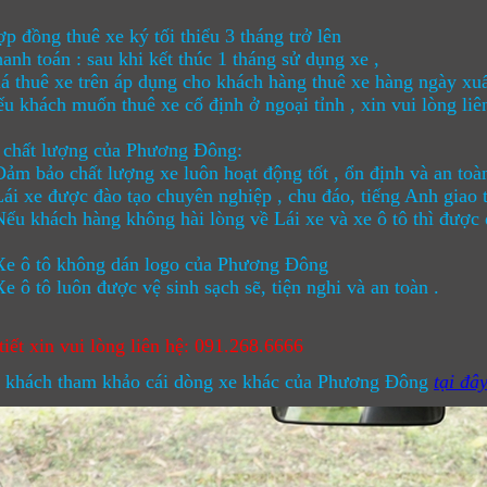
ồng thuê xe ký tối thiểu 3 tháng trở lên
 toán : sau khi kết thúc 1 tháng sử dụng xe ,
huê xe trên áp dụng cho khách hàng thuê xe hàng ngày xuất
ách muốn thuê xe cố định ở ngoại tỉnh , xin vui lòng liên 
 chất lượng của Phương Đông:
ảo chất lượng xe luôn hoạt động tốt , ổn định và an toà
e được đào tạo chuyên nghiệp , chu đáo, tiếng Anh giao ti
hách hàng không hài lòng về Lái xe và xe ô tô thì được qu
 tô không dán logo của Phương Đông
tô luôn được vệ sinh sạch sẽ, tiện nghi và an toàn .
tiết xin vui lòng liên hệ: 091.268.6666
 khách tham khảo cái dòng xe khác của Phương Đông
tại đâ