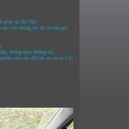
 phát tại Hà Nội
lạc với chúng tôi để có báo giá
n
ếp, thông thạo đường sá.
yền yêu cầu đổi lái xe và xe ô tô
y