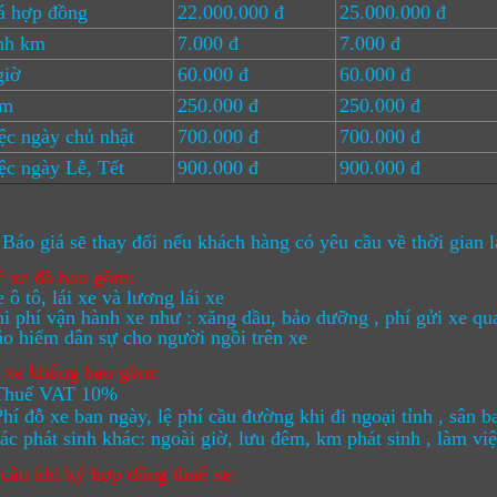
á hợp đồng
22.000.000 đ
25.000.000 đ
nh km
7.000 đ
7.000 đ
giờ
60.000 đ
60.000 đ
êm
250.000 đ
250.000 đ
c ngày chủ nhật
700.000 đ
700.000 đ
c ngày Lễ, Tết
900.000 đ
900.000 đ
 Báo giá sẽ thay đổi nếu khách hàng có yêu cầu về thời gian
ê xe đã bao gồm:
tô, lái xe và lương lái xe
hí vận hành xe như : xăng dầu, bảo dưỡng , phí gửi xe qu
iểm dân sự cho người ngồi trên xe
ê xe không bao gồm:
ế VAT 10%
ỗ xe ban ngày, lệ phí cầu đường khi đi ngoại tỉnh , sân b
át sinh khác: ngoài giờ, lưu đêm, km phát sinh , làm việc
cầu khi ký hợp đồng thuê xe: