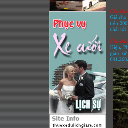
Cho thuê
Giá cho 
trên 200
nhất tới
Cho thuê
Hiện, Ph
gian sử
091.268.