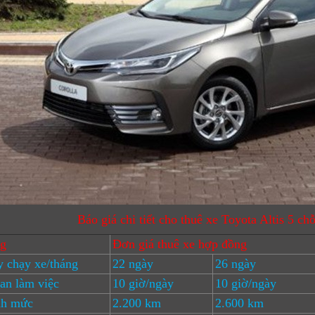
Báo giá chi tiết cho thuê xe Toyota Altis 5 ch
ng
Đơn giá thuê xe hợp đồng
 chạy xe/tháng
22 ngày
26 ngày
an làm việc
10 giờ/ngày
10 giờ/ngày
h mức
2.200 km
2.600 km