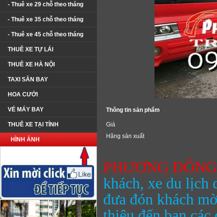
- Thuê xe 29 chỗ theo tháng
- Thuê xe 35 chỗ theo tháng
- Thuê xe 45 chỗ theo tháng
THUÊ XE TỰ LÁI
THUÊ XE HÀ NỘI
TAXI SÂN BAY
HOA CƯỚI
VÉ MÁY BAY
Thông tin sản phẩm
THUÊ XE TẠI TỈNH
Giá
Hãng sản xuất
HÌNH ẢNH
PHƯƠNG ĐÔN
khách, xe du lịch 
đưa đón khách mờ
thiệu đến bạn các