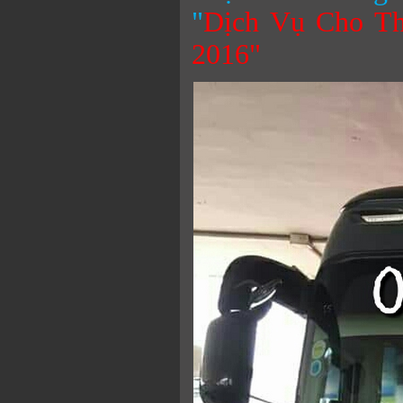
"
Dịch Vụ Cho Th
2016"