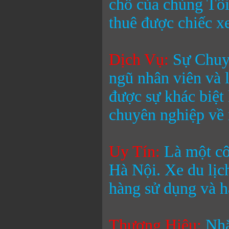
chỗ
của chúng Tôi
thuê được chiếc xe
Dịch Vụ:
Sự Chuyê
ngũ nhân viên và 
được sự khác biệt
chuyên nghiệp về 
Uy Tín:
Là một cô
Hà Nội.
Xe du lị
hàng sử dụng và h
Thương Hiệu
:
Nhắ