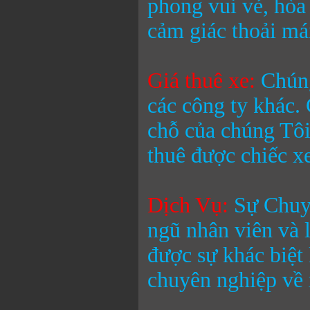
phong vui vẻ, hòa
cảm giác thoải mái
Giá thuê xe:
Chúng
các công ty khác.
chỗ
của chúng Tôi
thuê được chiếc xe
Dịch Vụ:
Sự Chuyê
ngũ nhân viên và 
được sự khác biệt
chuyên nghiệp về 