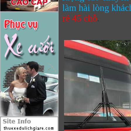
làm hài lòng khác
rẻ
45 chỗ
.