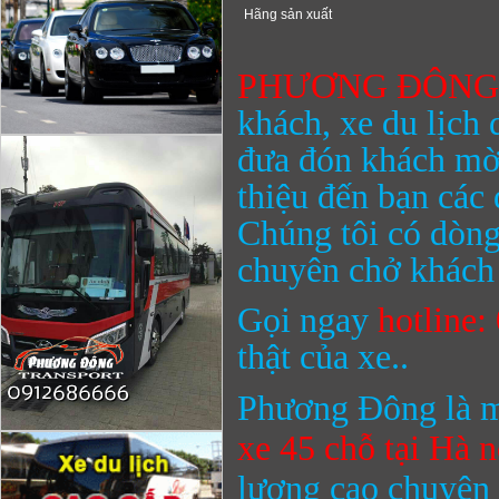
Hãng sản xuất
PHƯƠNG ĐÔN
khách, xe du lịch 
đưa đón khách mờ
thiệu đến bạn các
Chúng tôi có dòng
chuyên chở khách 
Gọi ngay
hotline
thật của xe..
Phương Đông là m
xe 45 chỗ
tại Hà n
lượng cao chuyên 