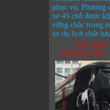
phục vụ, Phương đ
xe 45 chỗ được kh
vững chắc trong n
xe du lịch chất lư
·
TẠI SAO
CHÚNG TÔI: