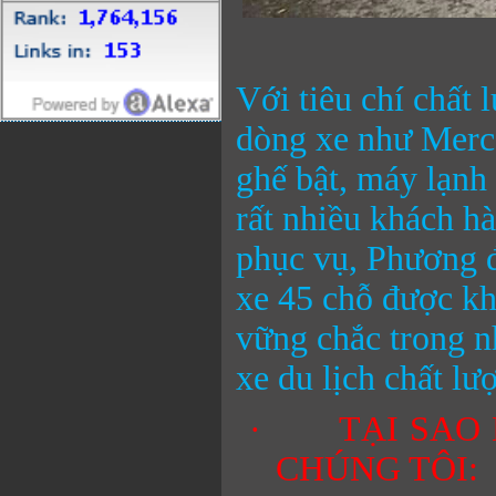
Với tiêu chí chất 
dòng xe như Merc
ghế bật, máy lạnh
rất nhiều khách h
phục vụ, Phương đ
xe 45 chỗ được kh
vững chắc trong n
xe du lịch chất lư
·
TẠI SAO
CHÚNG TÔI: