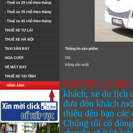
- Thuê xe 29 chỗ theo tháng
- Thuê xe 35 chỗ theo tháng
- Thuê xe 45 chỗ theo tháng
THUÊ XE TỰ LÁI
THUÊ XE HÀ NỘI
TAXI SÂN BAY
Thông tin sản phẩm
Giá
HOA CƯỚI
Hãng sản xuất
VÉ MÁY BAY
THUÊ XE TẠI TỈNH
PHƯƠNG ĐÔN
HÌNH ẢNH
khách, xe du lịch 
đưa đón khách mờ
thiệu đến bạn các
Chúng tôi có dòng
chuyên chở khách 