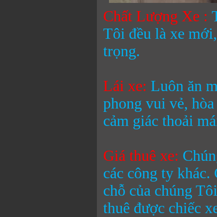
Chất Lượng Xe :
Tôi đều là xe mới,
trọng.
Lái xe:
Luôn ăn mặ
phong vui vẻ, hòa
cảm giác thoải mái
Giá thuê xe:
Chúng
các công ty khác.
chỗ
của chúng Tôi
thuê được chiếc xe