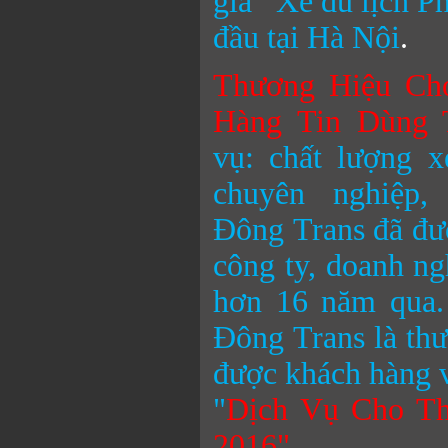
giá
Xe du lịch 
đầu tại Hà Nội
.
Thương Hiệu Ch
Hàng Tin Dùng 
vụ: chất lượng x
chuyên nghiệp
Đông
Trans đã đư
công ty, doanh ng
hơn 16 năm qua.
Đông
Trans là th
được khách hàng v
"
Dịch Vụ Cho Th
2016"