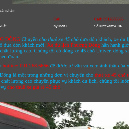
 sản phẩm
Call
Call: 0912686666
xuất
hyundai
Số lượt xem:4136
G ĐÔNG
Chuyên
cho thuê xe 45 chỗ
đưa đón khách, xe du lị
hỗ đưa đón khách mời.
Xe du lịch Phương Đông
hân hạnh giớ
chất lượng cao. Chúng tôi có dòng xe 45 chỗ Univer, dòng x
theo đoàn.
y
hotline: 091.268.6666
để được tư vấn và xem ảnh thật của x
Đông là một trong những đơn vị chuyên cho
thuê xe 45 chỗ
t
 chất lượng cao chuyên phục vụ khách du lịch, chúng tôi luô
h vụ
cho thuê xe giá rẻ
45 chỗ
.