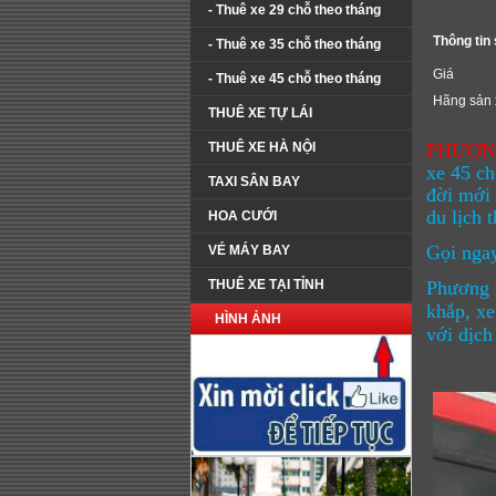
- Thuê xe 29 chỗ theo tháng
Thông tin
- Thuê xe 35 chỗ theo tháng
Giá
- Thuê xe 45 chỗ theo tháng
Hãng sản 
THUÊ XE TỰ LÁI
THUÊ XE HÀ NỘI
PHƯƠN
xe 45 c
TAXI SÂN BAY
đời mới 
du lịch 
HOA CƯỚI
Gọi nga
VÉ MÁY BAY
THUÊ XE TẠI TỈNH
Phương 
khắp, xe
HÌNH ẢNH
với dịc