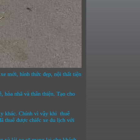
xe mới, hình thức đẹp, nội thất tiện
, hòa nhã và thân thiện. Tạo cho
ty khác. Chính vì vậy khi
thuê
 thuê được chiếc xe du lịch với
n và lái xe sẽ mang lại cho khách