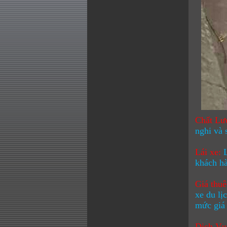
Chất Lư
nghi và 
Lái xe:
khách hà
Giá thuê
xe du lị
mức giá 
Dịch Vụ