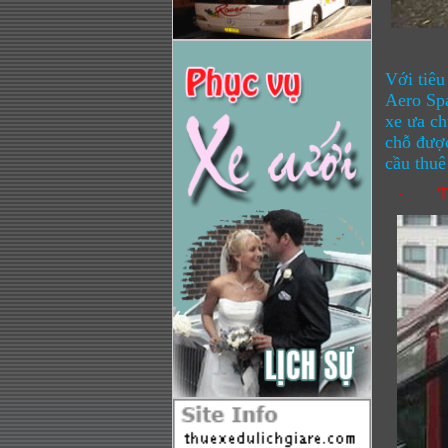
Với tiêu
Aero Spa
xe ưa ch
chỗ được
cầu thuê
·