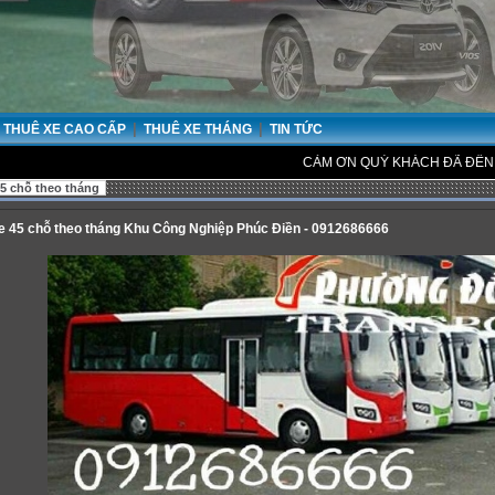
|
|
THUÊ XE CAO CẤP
THUÊ XE THÁNG
TIN TỨC
CẢM ƠN QUÝ KHÁCH ĐÃ ĐẾN VỚI CÔNG TY
5 chỗ theo tháng
e 45 chỗ theo tháng Khu Công Nghiệp Phúc Điền - 0912686666