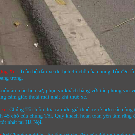
ợng Xe :
Toàn bộ dàn
xe du lịch 45 chỗ
của chúng Tôi đều là 
sang trọng.
Luôn ăn mặc lịch sự, phục vụ khách hàng với tác phong vui vẻ
ng cảm giác thoải mái nhất khi thuê xe.
 xe:
Chúng Tôi luôn đưa ra mức giá thuê xe rẻ hơn các công 
ch 45 chỗ
của chúng Tôi, Quý khách hoàn toàn yên tâm rằng đã
tốt nhất tại Hà Nội
.
:
Sự Chuyên nghiệp, tận tâm và chu đáo của đội ngũ nhân viê