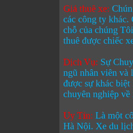
Giá thuê xe:
Chúng
các công ty khác.
chỗ
của chúng Tôi
thuê được chiếc xe
Dịch Vụ:
Sự Chuyê
ngũ nhân viên và 
được sự khác biệt
chuyên nghiệp về 
Uy Tín:
Là một cô
Hà Nội.
Xe du lị