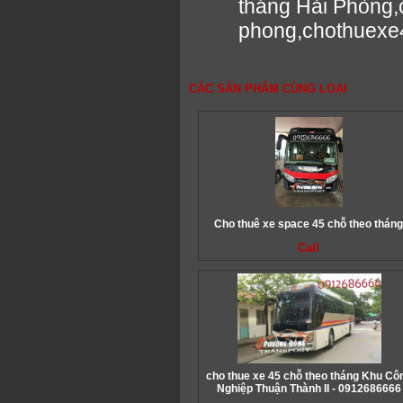
tháng Hải Phòng,c
phong,chothuexe
CÁC SẢN PHẨM CÙNG LOẠI
Cho thuê xe space 45 chỗ theo thán
Call
cho thue xe 45 chỗ theo tháng Khu Cô
Nghiệp Thuận Thành II - 0912686666