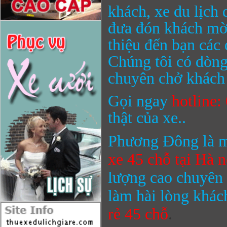
khách, xe du lịch 
đưa đón khách mờ
thiệu đến bạn các
Chúng tôi có dòng
chuyên chở khách 
Gọi ngay
hotline
thật của xe..
Phương Đông là m
xe 45 chỗ
tại Hà n
lượng cao chuyên 
làm hài lòng khác
rẻ
45 chỗ
.