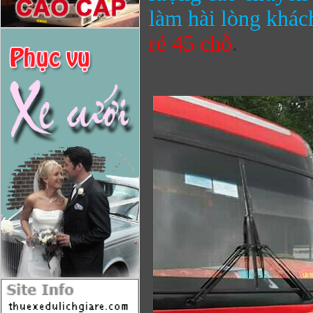
làm hài lòng khác
rẻ
45 chỗ
.