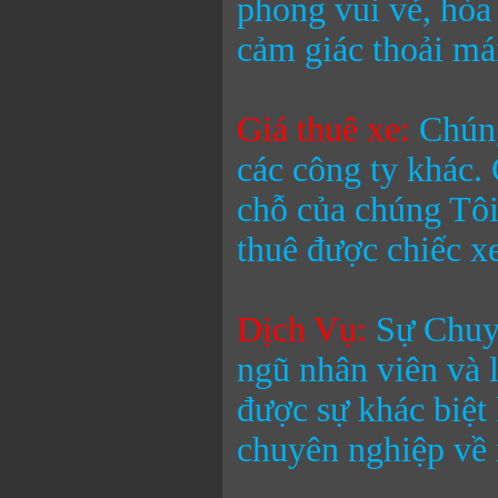
phong vui vẻ, hòa
cảm giác thoải mái
Giá thuê xe:
Chúng
các công ty khác.
chỗ
của chúng Tôi
thuê được chiếc xe
Dịch Vụ:
Sự Chuyê
ngũ nhân viên và 
được sự khác biệt
chuyên nghiệp về 