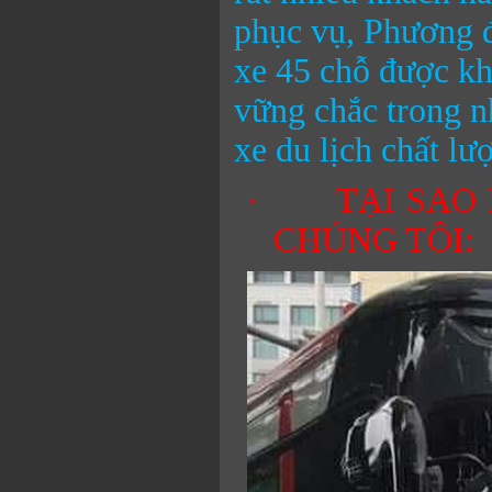
phục vụ, Phương đ
xe 45 chỗ được kh
vững chắc trong n
xe du lịch chất lư
·
TẠI SAO
CHÚNG TÔI: