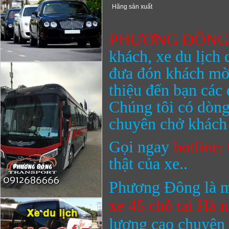
Hãng sản xuất
PHƯƠNG ĐÔN
khách, xe du lịch 
đưa đón khách mờ
thiệu đến bạn các
Chúng tôi có dòng
chuyên chở khách 
Gọi ngay
hotline
thật của xe..
Phương Đông là m
xe 45 chỗ
tại Hà n
lượng cao chuyên 