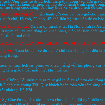
 xu hướng thuê xe đi du lịch, thăm thú, công tác, đưa gia đ
 rẻ, vừa tiết kiệm lại giúp bạn có được hành trình sang trọng,
ới mẻ trong cuộc sống, bạn hãy thuê xe và đi du lịch để cả
 du lịch Phương Đông
hân hạnh gửi đến bạn báo giá cho thuê 
 xe 9 chỗ, 16 chỗ, 29 chỗ, 45 chỗ liên hệ trực tiếp để có báo 
 xe du lịch 7 chỗ
địa chỉ uy tín nhất tại Hà Nội chính là X
 10 ngàn đầu xe các dòng xe khác nhau, luôn cải tiến chất l
 ái, thoải mái nhất.
TẠI SAO NÊN BẠN LỰA CHỌN THUÊ XE 7 CHỖ TẠI C
ợng Xe :
Toàn bộ dàn
xe du lịch 7 chỗ
của chúng Tôi đều là xe
sang trọng.
Luôn ăn mặc lịch sự, phục vụ khách hàng với tác phong vui vẻ
ng cảm giác thoải mái nhất khi thuê xe.
 xe:
Chúng Tôi luôn đưa ra mức giá thuê xe rẻ hơn các công 
ch 7 chỗ
của chúng Tôi, Quý khách hoàn toàn yên tâm rằng đã 
tốt nhất tại Hà Nội
.
:
Sự Chuyên nghiệp, tận tâm và chu đáo của đội ngũ nhân viê
y được sự khác biệt khi sử dụng dịch vụ của một công ty chu