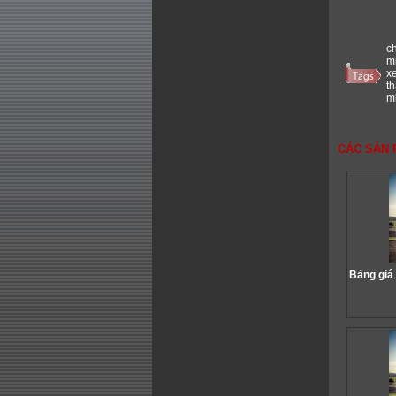
c
m
x
t
m
CÁC SẢN 
Bảng giá 