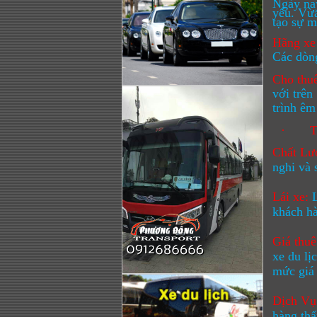
Ngày nay
yếu. Vừa
tạo sự m
Hãng xe
Các dòng
Cho thuê
với trên
trình êm
·
Chất Lư
nghi và 
Lái xe:
khách hà
Giá thuê
xe du lị
mức giá 
Dịch Vụ
hàng thấ