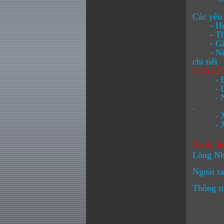
Các yêu 
- Hợp đ
- Thanh
- Giá t
- Nếu kh
chi tiết
Cam kết
- Đảm b
- Lái x
- Nếu k
.
- Xe ô
- Xe ô 
Xe du l
Lòng Nh
Ngoài ra
Thông ti