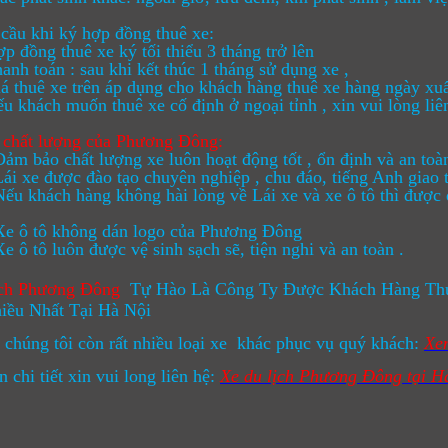
cầu khi ký hợp đồng thuê xe:
ồng thuê xe ký tối thiểu 3 tháng trở lên
 toán : sau khi kết thúc 1 tháng sử dụng xe ,
huê xe trên áp dụng cho khách hàng thuê xe hàng ngày xuất
ách muốn thuê xe cố định ở ngoại tỉnh , xin vui lòng liên 
 chất lượng của
Phương Đông:
ảo chất lượng xe luôn hoạt động tốt , ổn định và an toà
e được đào tạo chuyên nghiệp , chu đáo, tiếng Anh giao ti
hách hàng không hài lòng về Lái xe và xe ô tô thì được qu
 tô không dán logo của Phương Đông
tô luôn được vệ sinh sạch sẽ, tiện nghi và an toàn .
ịch Phương Đông
Tự Hào Là Công Ty Được Khách Hàng Thu
iều Nhất Tại Hà Nội
 chúng tôi còn rất nhiều loại xe khác phục vụ quý khách:
Xem
n chi tiết xin vui long liên hệ:
Xe du lịch Phương Đông tại H