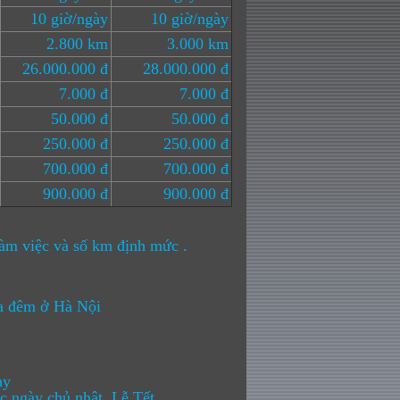
10 giờ/ngày
10 giờ/ngày
2.800 km
3.000 km
26.000.000 đ
28.000.000 đ
7.000 đ
7.000 đ
50.000 đ
50.000 đ
250.000 đ
250.000 đ
700.000 đ
700.000 đ
900.000 đ
900.000 đ
 làm việc và số km định mức .
a đêm ở Hà Nội
ay
 ngày chủ nhật, Lễ Tết .