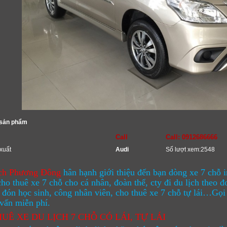
 sản phẩm
Call
Call: 0912686666
xuất
Audi
Số lượt xem:2548
ịch Phương Đông
hân hạnh giới thiệu đến bạn dòng xe 7 chỗ 
ho thuê xe 7 chỗ cho cá nhân, đoàn thể, cty đi du lịch theo đo
 đón học sinh, công nhân viên, cho thuê xe 7 chỗ tự lái…Gọi 
vấn miễn phí.
UÊ XE DU LỊCH 7 CHỖ CÓ LÁI, TỰ LÁI