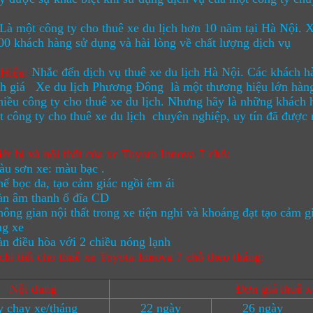
Là một công ty cho thuê xe du lịch hơn 10 năm tại Hà Nội.
X
0 khách hàng sử dụng và hài lòng về chất lượng dịch vụ
Hiệu
:
Nhắc đến dịch vụ
thuê xe du lịch Hà Nội
. Các khách h
nh giá
Xe du lịch Phương Đông
là một thương hiệu lớn hàng
hiều công ty cho thuê xe du lịch. Nhưng hãy là những khách h
 công ty cho thuê xe du lịch chuyên nghiệp, uy tín đã được
iết bị và nội thất của xe Toyota Innova 7 chỗ:
sơn xe: màu bạc .
ọc da, tạo cảm giác ngồi êm ái
âm thanh ổ đĩa CD
gian nội thất trong xe tiện nghi và khoáng đạt tạo cảm giá
ng xe
iều hòa với 2 chiều nóng lạnh
chi tiết cho thuê xe Toyota Innova 7 chỗ theo tháng:
Nội dung
Đơn giá thuê x
 chạy xe/tháng
22 ngày
26 ngày