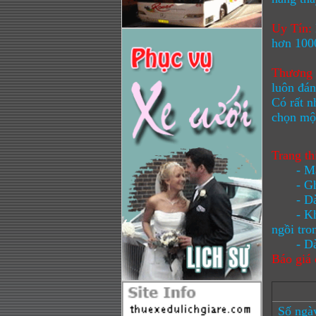
Uy Tín:
hơn 1000
Thương 
luôn đá
Có rất n
chọn một
Trang th
- Màu 
- Ghế b
- Dàn 
- Không 
ngồi tro
- Dàn đ
Báo giá 
Số ngày