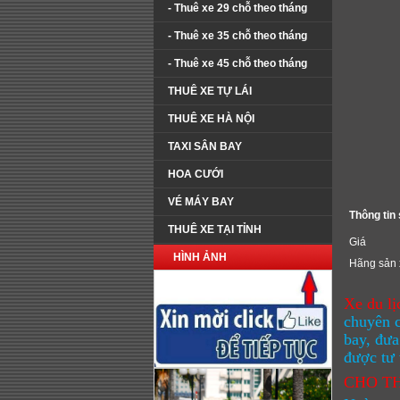
- Thuê xe 29 chỗ theo tháng
- Thuê xe 35 chỗ theo tháng
- Thuê xe 45 chỗ theo tháng
THUÊ XE TỰ LÁI
THUÊ XE HÀ NỘI
TAXI SÂN BAY
HOA CƯỚI
VÉ MÁY BAY
Thông tin
THUÊ XE TẠI TỈNH
Giá
HÌNH ẢNH
Hãng sản 
Xe du l
chuyên c
bay, đưa
được tư 
CHO TH