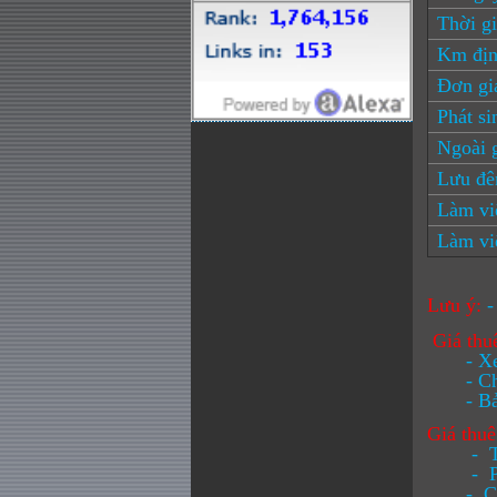
Thời gi
Km địn
Đơn gi
Phát si
Ngoài 
Lưu đ
Làm việ
Làm việ
Lưu ý:
-
Giá thu
- Xe ô 
- Chi p
- Bảo h
Giá thu
- Thu
- Phí đ
- Các ph