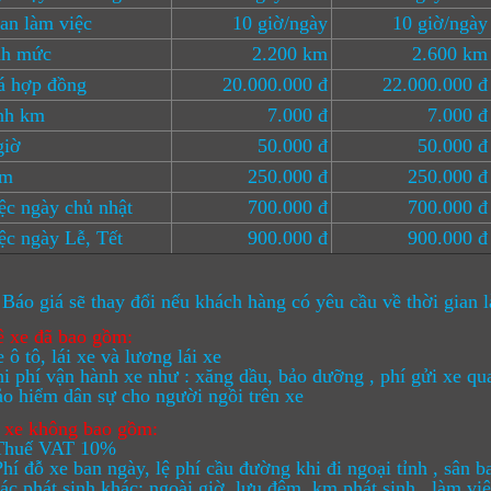
an làm việc
10 giờ/ngày
10 giờ/ngày
h mức
2.200 km
2.600 km
á hợp đồng
20.000.000 đ
22.000.000 đ
nh km
7.000 đ
7.000 đ
giờ
50.000 đ
50.000 đ
êm
250.000 đ
250.000 đ
c ngày chủ nhật
700.000 đ
700.000 đ
c ngày Lễ, Tết
900.000 đ
900.000 đ
 Báo giá sẽ thay đổi nếu khách hàng có yêu cầu về thời gian
ê xe đã bao gồm:
tô, lái xe và lương lái xe
hí vận hành xe như : xăng dầu, bảo dưỡng , phí gửi xe qu
iểm dân sự cho người ngồi trên xe
ê xe không bao gồm:
ế VAT 10%
ỗ xe ban ngày, lệ phí cầu đường khi đi ngoại tỉnh , sân b
át sinh khác: ngoài giờ, lưu đêm, km phát sinh , làm việc