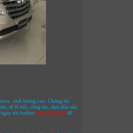
inova chất lượng cao. Chúng tôi
àn, đi lễ hội, công tác, đưa đón sân
ngay tới hotline
0912.68.6666
để