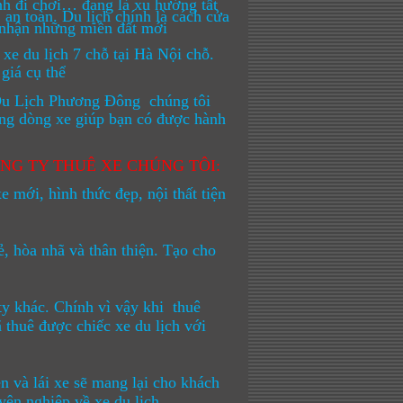
ình đi chơi… đang là xu hướng tất
 an toàn. Du lịch chính là cách cửa
m nhận những miền đất mới
xe du lịch 7 chỗ tại Hà Nội chỗ.
giá cụ thể
e Du Lịch Phương Đông chúng tôi
ượng dòng xe giúp bạn có được hành
ÔNG TY THUÊ XE CHÚNG TÔI:
 mới, hình thức đẹp, nội thất tiện
, hòa nhã và thân thiện. Tạo cho
ty khác. Chính vì vậy khi
thuê
thuê được chiếc xe du lịch với
n và lái xe sẽ mang lại cho khách
yên nghiệp về xe du lịch