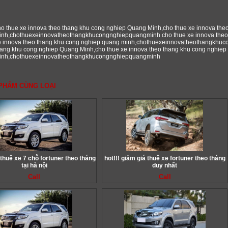
ho thue xe innova theo thang khu cong nghiep Quang Minh,cho thue xe innova the
inh,chothuexeinnovatheothangkhucongnghiepquangminh cho thue xe innova theo
e innova theo thang khu cong nghiep quang minh,chothuexeinnovatheothangkhuc
hang khu cong nghiep Quang Minh,cho thue xe innova theo thang khu cong nghiep
inh,chothuexeinnovatheothangkhucongnghiepquangminh
PHẨM CÙNG LOẠI
thuê xe 7 chỗ fortuner theo tháng
hot!!! giảm giá thuê xe fortuner theo tháng
tại hà nội
duy nhất
Call
Call