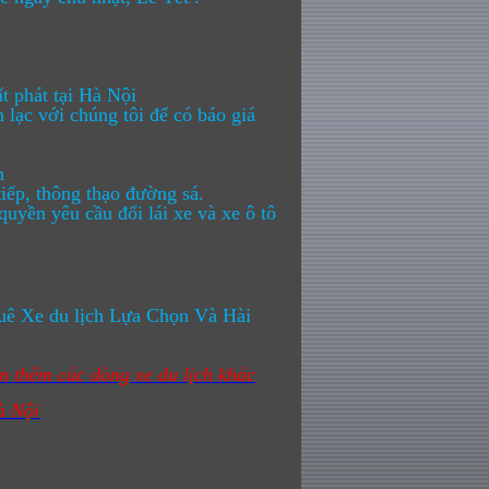
 phát tại Hà Nội
lạc với chúng tôi để có báo giá
n
ếp, thông thạo đường sá.
yền yêu cầu đổi lái xe và xe ô tô
ê Xe du lịch Lựa Chọn Và Hài
 thêm các dòng xe du lịch khác
à Nội