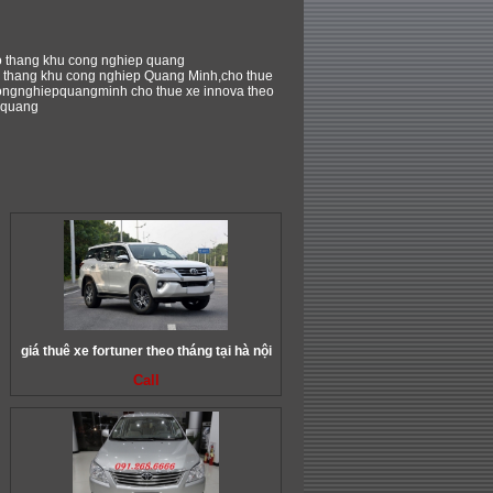
o thang khu cong nghiep quang
 thang khu cong nghiep Quang Minh,cho thue
ongnghiepquangminh cho thue xe innova theo
 quang
giá thuê xe fortuner theo tháng tại hà nội
Call