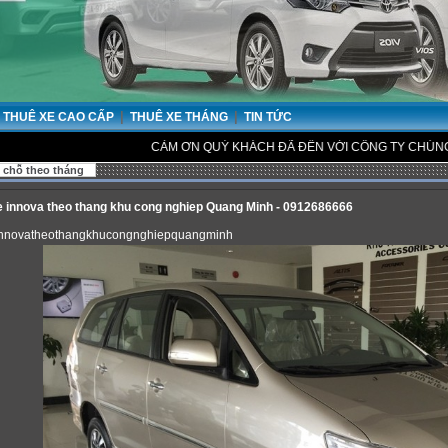
|
|
THUÊ XE CAO CẤP
THUÊ XE THÁNG
TIN TỨC
CẢM ƠN QUÝ KHÁCH ĐÃ ĐẾN VỚI CÔNG TY CHÚNG TÔI.
 chỗ theo tháng
e innova theo thang khu cong nghiep Quang Minh - 0912686666
innovatheothangkhucongnghiepquangminh