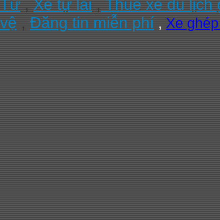
Tử
,
Xe tự lái
,
Thuê xe du lịch 
vệ
,
Đăng tin miễn phí
,
Xe ghé