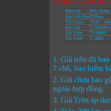
BẢNG GIÁ CHO
Điểm Đi
Nội Thành
Km Giới Hạn
100km
Thời Gian
7h30 – 18h
Đơn Giá
1.100.000 
Giờ Vượt
70.000đ
Km Vượt
7.500đ
1. Giá trên đã ba
7 chỗ, bảo hiểm h
2. Giá chưa bao g
ngoài hợp đồng.
3. Giá Trên áp dụn