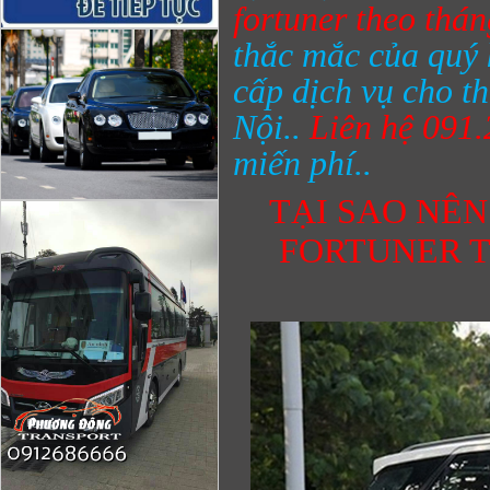
fortuner theo thá
thắc mắc của quý
cấp dịch vụ cho th
Nội..
Liên hệ 091
miến phí..
TẠI SAO NÊ
FORTUNER T