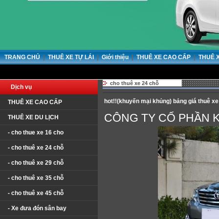
|
|
|
|
TRANG CHỦ
THUÊ XE TỰ LÁI
Giới thiệu
THUÊ XE CAO CẤP
THUÊ 
cho thuê xe 24 chỗ
Dịch vụ
hot!!(khuyến mại khủng) bảng giá thuê xe 
THUÊ XE CAO CẤP
CÔNG TY CỔ PHẦN 
THUÊ XE DU LỊCH
- cho thue xe 16 cho
- cho thuê xe 24 chỗ
- cho thuê xe 29 chỗ
- cho thuê xe 35 chỗ
- cho thuê xe 45 chỗ
- Xe đưa đón sân bay