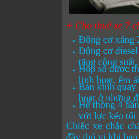
+ Cho thuê xe 7 
Động cơ xăng 2
Động cơ diesel
tăng công suất
Hộp số được th
linh hoạt, êm ái
Bán kính quay 
hoạt ở những đ
Hệ thống 4 bán
với lực kéo tối
Chiếc xe chắc ch
đầy thú vị khi bạn 