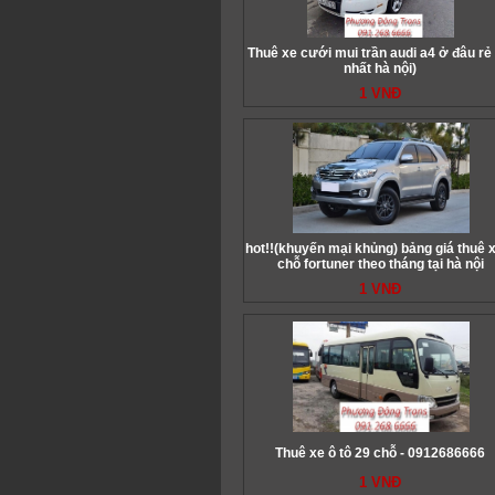
Thuê xe cưới mui trần audi a4 ở đâu rẻ 
nhất hà nội)
1 VNĐ
hot!!(khuyến mại khủng) bảng giá thuê 
chỗ fortuner theo tháng tại hà nội
1 VNĐ
Thuê xe ô tô 29 chỗ - 0912686666
1 VNĐ