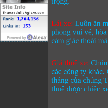
trọng.
Lái xe:
Luôn ăn mặ
phong vui vẻ, hòa
cảm giác thoải mái
Giá thuê xe:
Chúng
các công ty khác.
tháng
của chúng T
thuê được chiếc x