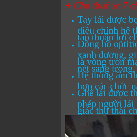
+ Cho thuê xe 7 c
Tay lái được bọ
điều chỉnh hệ 
tạo thuận lợi c
Đồng hồ optiti
xanh dương, giú
là vòng tròn m
nét sang trọng,
Hệ thống âm th
hợp các chức 
Ghế lái được th
phép người lái 
giác thư thái c