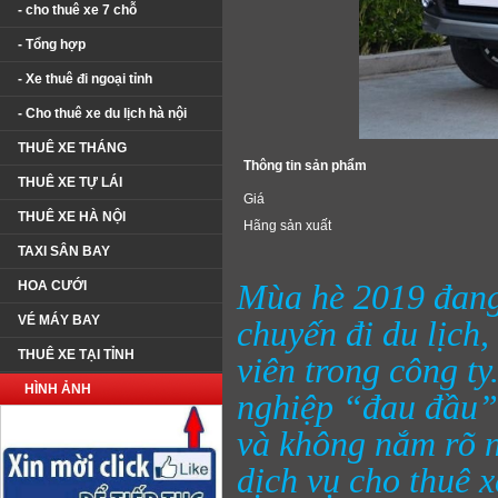
- cho thuê xe 7 chỗ
- Tổng hợp
- Xe thuê đi ngoại tỉnh
- Cho thuê xe du lịch hà nội
THUÊ XE THÁNG
Thông tin sản phẩm
THUÊ XE TỰ LÁI
Giá
THUÊ XE HÀ NỘI
Hãng sản xuất
TAXI SÂN BAY
HOA CƯỚI
Mùa hè 2019 đang 
VÉ MÁY BAY
chuyến đi du lịch
THUÊ XE TẠI TỈNH
viên trong công t
HÌNH ẢNH
nghiệp “đau đầu” 
và không nắm rõ n
dịch vụ cho thuê x