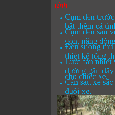
tính
Cụm đèn trước 
bật thêm cá tì
Cụm đèn sau vớ
gọn, năng động
Đèn sương mù m
thiết kế tổng t
Lưới tản nhiệt 
đường gân đầy s
cho chiếc xe.
Cản sau xe sắc
đuôi xe.