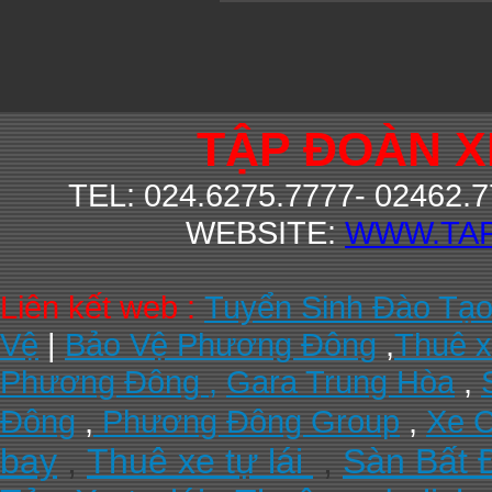
TẬP ĐOÀN 
TEL: 024.6275.7777- 02462.
WEBSITE:
WWW.TA
Liên kết web :
Tuyển Sinh Đào Tạ
Vệ
|
Bảo Vệ Phương Đông
,
Thuê x
Phương Đông ,
Gara Trung Hòa
,
Đông
,
Phương Đông Group
,
Xe C
bay
,
Thuê xe tự lái
,
Sàn Bất 