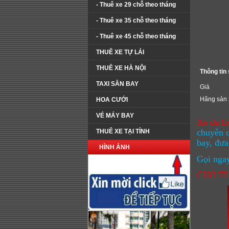
- Thuê xe 29 chỗ theo tháng
- Thuê xe 35 chỗ theo tháng
- Thuê xe 45 chỗ theo tháng
THUÊ XE TỰ LÁI
THUÊ XE HÀ NỘI
Thông tin
TAXI SÂN BAY
Giá
Hãng sản 
HOA CƯỚI
VÉ MÁY BAY
Xe du l
chuyên c
THUÊ XE TẠI TỈNH
bay, đưa
HÌNH ẢNH
Gọi ngay
CHO TH