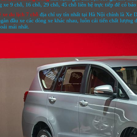
 xe 9 chỗ, 16 chỗ, 29 chỗ, 45 chỗ liên hệ trực tiếp để có báo 
 xe du lịch 7 chỗ
địa chỉ uy tín nhất tại Hà Nội chính là X
ngàn đầu xe các dòng xe khác nhau, luôn cải tiến chất lượng 
hoải mái nhất.