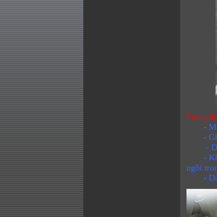
Trang th
- Màu 
- Ghế b
- D
- Không 
ngồi tro
- Dàn đ