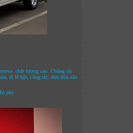
innova chất lượng cao. Chúng tôi
àn, đi lễ hội, công tác, đưa đón sân
ễn phí.