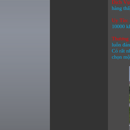
Dịch Vụ
hàng thấ
Uy Tín:
10000 kh
Thương 
luôn đá
Có rất n
chọn một