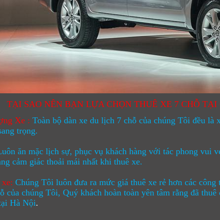
TẠI SAO NÊN BẠN LỰA CHỌN THUÊ XE 7 CHỖ TẠI
ợng Xe :
Toàn bộ dàn
xe du lịch 7 chỗ
của chúng Tôi đều là xe
sang trọng.
Luôn ăn mặc lịch sự, phục vụ khách hàng với tác phong vui vẻ
ng cảm giác thoải mái nhất khi thuê xe.
 xe:
Chúng Tôi luôn đưa ra mức giá thuê xe rẻ hơn các công 
hỗ
của chúng Tôi, Quý khách hoàn toàn yên tâm rằng đã thuê 
 tại Hà Nội
.