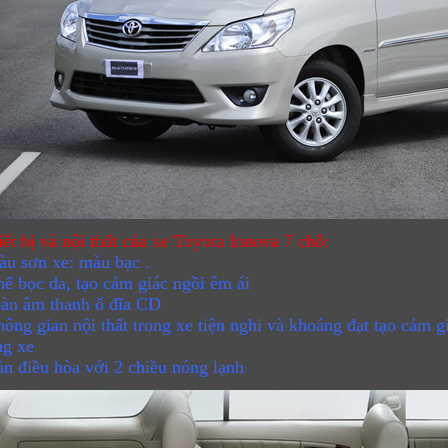
iết bị và nội thất của xe Toyota Innova 7 chỗ:
sơn xe: màu bạc .
ọc da, tạo cảm giác ngồi êm ái
àn âm thanh ổ đĩa CD
gian nội thất trong xe tiện nghi và khoáng đạt tạo cảm giá
ng xe
iều hòa với 2 chiều nóng lạnh