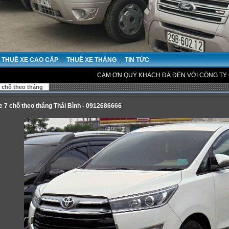
|
|
THUÊ XE CAO CẤP
THUÊ XE THÁNG
TIN TỨC
CẢM ƠN QUÝ KHÁCH ĐÃ ĐẾN VỚI CÔNG TY CHÚNG TÔI
 chỗ theo tháng
e 7 chỗ theo tháng Thái Bình - 0912686666