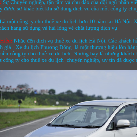
:
Sự Chuyên nghiệp, tận tâm và chu đáo của đội ngũ nhân viê
y được sự khác biệt khi sử dụng dịch vụ của một công ty chu
Là một công ty cho thuê xe du lịch hơn 10 năm tại Hà Nội.
X
ách hàng sử dụng và hài lòng về chất lượng dịch vụ
Hiệu
:
Nhắc đến dịch vụ
thuê xe du lịch Hà Nội
. Các khách h
nh giá
Xe du lịch Phương Đông
là một thương hiệu lớn hàng
hiều công ty cho thuê xe du lịch. Nhưng hãy là những khách h
 công ty cho thuê xe du lịch chuyên nghiệp, uy tín đã được