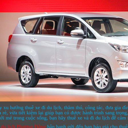
 xu hướng thuê xe đi du lịch, thăm thú, công tác, đưa gia đ
 rẻ, vừa tiết kiệm lại giúp bạn có được hành trình sang trọng,
ới mẻ trong cuộc sống, bạn hãy thuê xe và đi du lịch để cả
 du lịch Phương Đông
hân hạnh gửi đến bạn báo giá cho thuê 