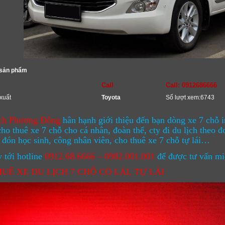
 sản phẩm
Call
Call: 0912686666
xuất
Toyota
Số lượt xem:6743
ịch Phương Đông
hân hạnh giới thiệu đến bạn dòng xe 7 chỗ 
ho thuê xe 7 chỗ cho cá nhân, đoàn thể, cty đi du lịch theo đo
 đón học sinh, công nhân viên, cho thuê xe 7 chỗ tự lái…
 tới hotline
0912.68.6666 – 0982.001.001
để được tư vấn mi
UÊ XE DU LỊCH 7 CHỖ CÓ LÁI, TỰ LÁI