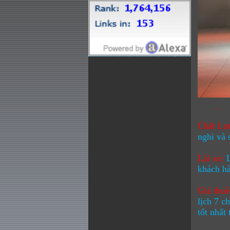
·
Chất Lư
nghi và 
Lái xe:
khách hà
Giá thuê
lịch 7 c
tốt nhất