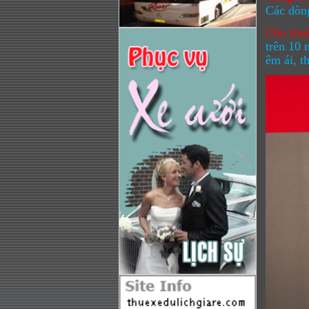
Các dòng
Cho thuê
trên 10 
êm ái, t