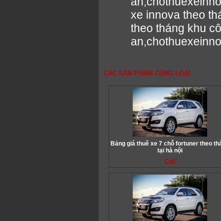
an,chothuexeinn
xe innova theo t
theo tháng khu c
an,chothuexeinn
CÁC SẢN PHẨM CÙNG LOẠI
Bảng giá thuê xe 7 chỗ fortuner theo th
tại hà nội
Call