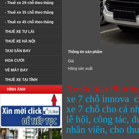
- Thuê xe 29 chỗ theo tháng
- Thuê xe 35 chỗ theo tháng
- Thuê xe 45 chỗ theo tháng
THUÊ XE TỰ LÁI
THUÊ XE HÀ NỘI
TAXI SÂN BAY
Thông tin sản phẩm
HOA CƯỚI
Giá
Hãng sản xuất
VÉ MÁY BAY
THUÊ XE TẠI TỈNH
Xe du lịch Phươn
HÌNH ẢNH
xe 7 chỗ innova c
xe 7 chỗ cho cá nh
lễ hội, công tác, 
nhân viên, cho th