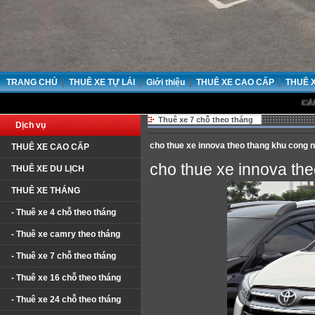
|
|
|
|
TRANG CHỦ
THUÊ XE TỰ LÁI
Giới thiệu
THUÊ XE CAO CẤP
THUÊ 
CẢM ƠN QUÝ
Thuê xe 7 chỗ theo tháng
Dịch vụ
cho thue xe innova theo thang khu cong
THUÊ XE CAO CẤP
cho thue xe innova th
THUÊ XE DU LỊCH
THUÊ XE THÁNG
- Thuê xe 4 chỗ theo tháng
- Thuê xe camry theo tháng
- Thuê xe 7 chỗ theo tháng
- Thuê xe 16 chỗ theo tháng
- Thuê xe 24 chỗ theo tháng