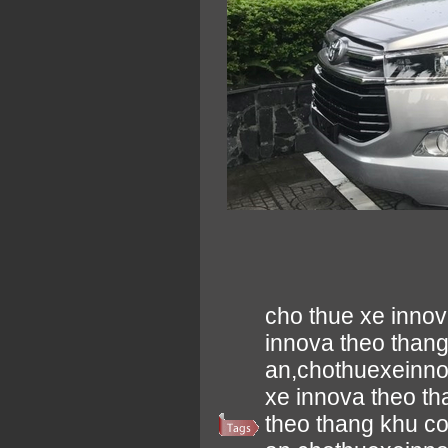
cho thue xe inno
innova theo than
an,chothuexeinn
xe innova theo t
theo thang khu c