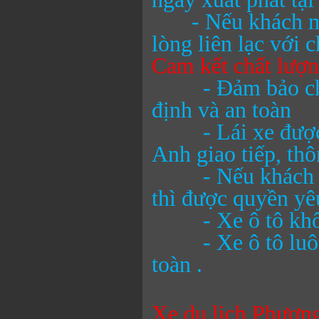
- Nếu khách muốn
lòng liên lạc với c
Cam kết chất lượ
- Đảm bảo chất l
định và an toàn
- Lái xe được đà
Anh giao tiếp, th
- Nếu khách hàng
thì được quyền yêu
- Xe ô tô khôn
- Xe ô tô luôn đ
toàn .
Xe du lịch Phươn