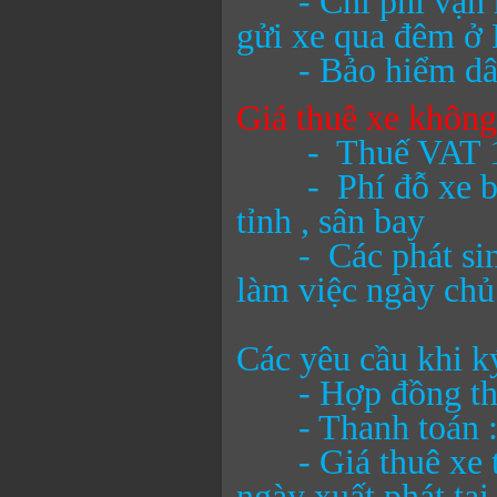
- Chi phí vận hà
gửi xe qua đêm ở
- Bảo hiểm dân s
Giá thuê xe khôn
- Thuế VAT 
- Phí đỗ xe ban 
tỉnh , sân bay
- Các phát sinh 
làm việc ngày chủ 
Các yêu cầu khi k
- Hợp đồng thuê 
- Thanh toán : s
- Giá thuê xe tr
ngày xuất phát tạ