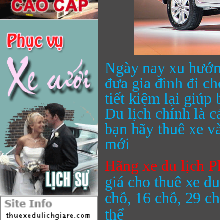
Ngày nay xu hướng 
đưa gia đình đi c
tiết kiệm lại giúp
Du lịch chính là 
bạn hãy thuê xe v
mới
Hãng xe du lịch
giá cho thuê xe du
chỗ, 16 chỗ, 29 ch
thể