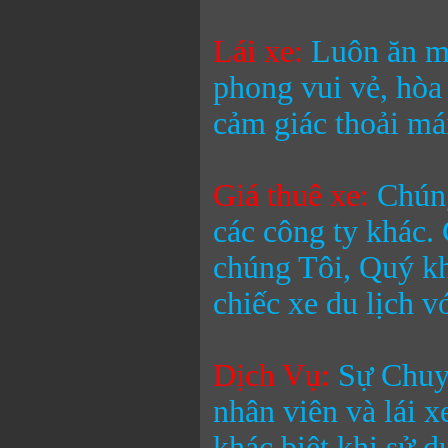
Lái xe:
Luôn ăn mặ
phong vui vẻ, hòa
cảm giác thoải mái
Giá thuê xe:
Chúng
các công ty khác.
chúng Tôi, Quý kh
chiếc xe du lịch v
Dịch Vụ:
Sự Chuyê
nhân viên và lái 
khác biệt khi sử 