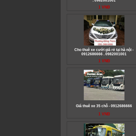
. 0982001001
1 VNĐ
Cho thuê xe cưới giá rẻ tại hà nội -
0912686666 . 0982001001
1 VNĐ
Giá thuê xe 35 chỗ - 0912686666
1 VNĐ