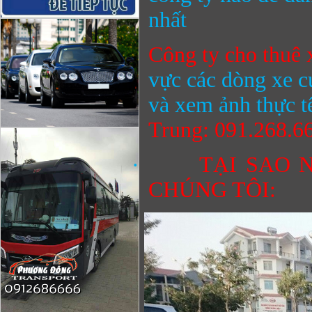
nhất
Công ty cho thuê
vực các dòng xe c
và xem ảnh thực t
Trung: 091.268.6
·
TẠI SAO 
CHÚNG TÔI: