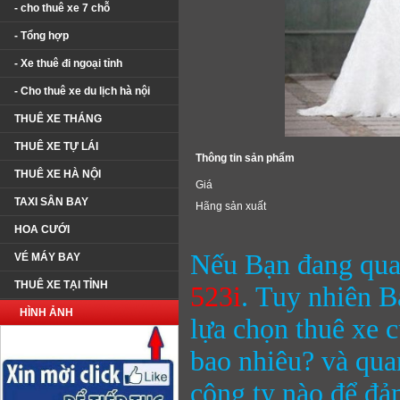
- cho thuê xe 7 chỗ
- Tổng hợp
- Xe thuê đi ngoại tỉnh
- Cho thuê xe du lịch hà nội
THUÊ XE THÁNG
THUÊ XE TỰ LÁI
Thông tin sản phẩm
THUÊ XE HÀ NỘI
Giá
TAXI SÂN BAY
Hãng sản xuất
HOA CƯỚI
Nếu Bạn đang qua
VÉ MÁY BAY
THUÊ XE TẠI TỈNH
523i
. Tuy nhiên B
HÌNH ẢNH
lựa chọn thuê xe 
bao nhiêu? và quan
công ty nào để đảm