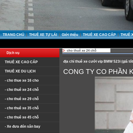
|
|
|
|
TRANG CHỦ
THUÊ XE TỰ LÁI
Giới thiệu
THUÊ XE CAO CẤP
THUÊ 
cho thuê xe 24 chỗ
Dịch vụ
địa chỉ thuê xe cưới vip BMW 523i (giá tốt
THUÊ XE CAO CẤP
CONG TY CO PHẦN 
THUÊ XE DU LỊCH
- cho thue xe 16 cho
- cho thuê xe 24 chỗ
- cho thuê xe 29 chỗ
- cho thuê xe 35 chỗ
- cho thuê xe 45 chỗ
- Xe đưa đón sân bay