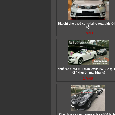
Địa chỉ cho thuê xe tự lái toyota altis ở
nội
1 VNĐ
thuê xe cưới mui trần lexus is250c tại 
nội ( khuyến mại khủng)
1 VNĐ
Cho thuê xe cưới mercedes e300 tại 