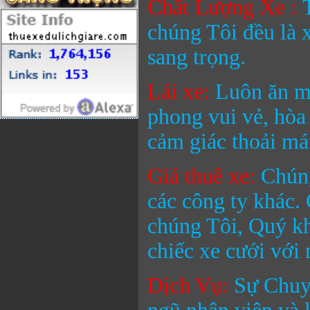
Chất Lượng Xe :
chúng Tôi đều là x
sang trọng.
Lái xe:
Luôn ăn mặ
phong vui vẻ, hòa
cảm giác thoải mái
Giá thuê xe:
Chúng
các công ty khác.
chúng Tôi, Quý kh
chiếc xe cưới với 
Dịch Vụ:
Sự Chuyê