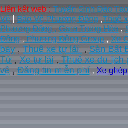
Liên kết web :
Tuyển Sinh Đào Tạ
Vệ
|
Bảo Vệ Phương Đông
,
Thuê x
Phương Đông ,
Gara Trung Hòa
,
Đông
,
Phương Đông Group
,
Xe C
bay
,
Thuê xe tự lái
,
Sàn Bất 
Tử
,
Xe tự lái
,
Thuê xe du lịch 
vệ
,
Đăng tin miễn phí
,
Xe ghé