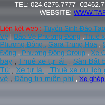
TEL: 024.6275.7777- 02462.
WEBSITE:
WWW.TA
Liên kết web :
Tuyển Sinh Đào Tạ
Vệ
|
Bảo Vệ Phương Đông
,
Thuê x
Phương Đông ,
Gara Trung Hòa
,
Đông
,
Phương Đông Group
,
Xe C
bay
,
Thuê xe tự lái
,
Sàn Bất 
Tử
,
Xe tự lái
,
Thuê xe du lịch 
vệ
,
Đăng tin miễn phí
,
Xe ghé