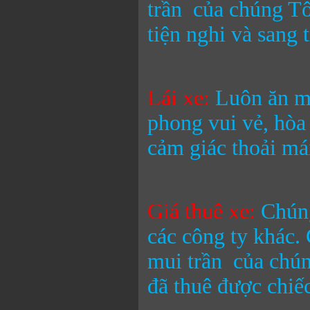
trần
của chúng Tôi
tiện nghi và sang 
Lái xe:
Luôn ăn mặ
phong vui vẻ, hòa
cảm giác thoải mái
Giá thuê xe:
Chúng
các công ty khác.
mui trần
của chún
đã thuê được chiếc