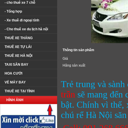
- cho thuê xe 7 chỗ
- Tổng hợp
- Xe thuê đi ngoại tỉnh
- Cho thuê xe du lịch hà nội
THUÊ XE THÁNG
THUÊ XE TỰ LÁI
Thông tin sản phẩm
THUÊ XE HÀ NỘI
Giá
TAXI SÂN BAY
Hãng sản xuất
HOA CƯỚI
Trẻ trung và sành
VÉ MÁY BAY
THUÊ XE TẠI TỈNH
trần
sẽ mang đến c
HÌNH ẢNH
bật. Chính vì thế,
chú rể Hà Nội săn