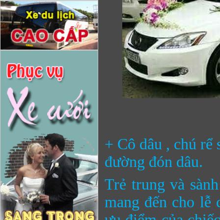
+ Cô dâu , chú rể
đường đón dâu.
Trẻ trung và sành
mang đến cho lễ c
ưu điểm của chiếc