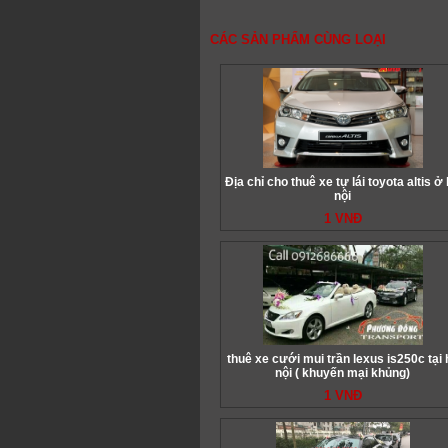
CÁC SẢN PHẨM CÙNG LOẠI
Địa chỉ cho thuê xe tự lái toyota altis ở
nội
1 VNĐ
thuê xe cưới mui trần lexus is250c tại 
nội ( khuyến mại khủng)
1 VNĐ