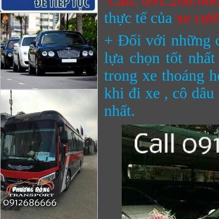
Call: 091.268.66
thực tế của
xe cướ
+ Đối với những c
lựa chọn tốt nhấ
trong xe thoáng h
khi đi xe , cô dâu
nhất.