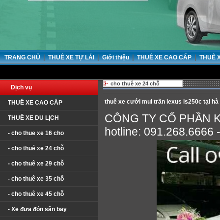
|
|
|
|
TRANG CHỦ
THUÊ XE TỰ LÁI
Giới thiệu
THUÊ XE CAO CẤP
THUÊ 
cho thuê xe 24 chỗ
Dịch vụ
thuê xe cưới mui trần lexus is250c tại hà
THUÊ XE CAO CẤP
CÔNG TY CỔ PHẦN 
THUÊ XE DU LỊCH
hotline: 091.268.6666 
- cho thue xe 16 cho
- cho thuê xe 24 chỗ
- cho thuê xe 29 chỗ
- cho thuê xe 35 chỗ
- cho thuê xe 45 chỗ
- Xe đưa đón sân bay