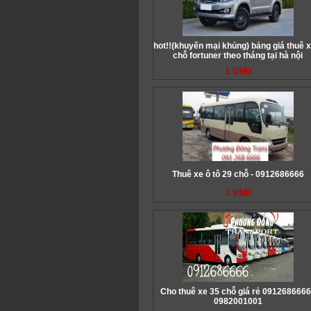
hot!!(khuyến mại khủng) bảng giá thuê x
chỗ fortuner theo tháng tại hà nội
1 VNĐ
Thuê xe ô tô 29 chỗ - 0912686666
1 VNĐ
Cho thuê xe 35 chỗ giá rẻ 0912686666
0982001001