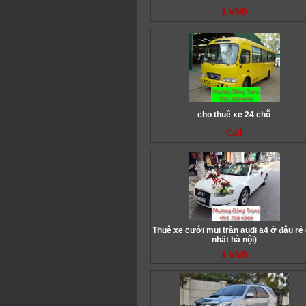
1 VNĐ
cho thuê xe 24 chỗ
Call
Thuê xe cưới mui trần audi a4 ở đâu rẻ 
nhất hà nội)
1 VNĐ