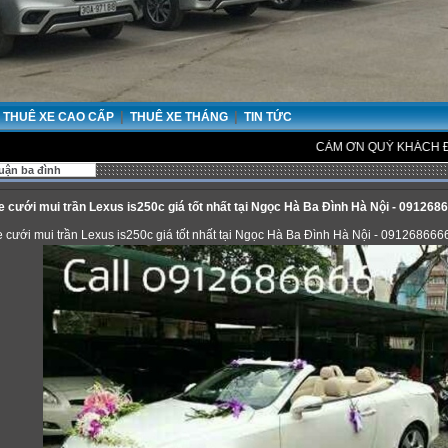
|
|
THUÊ XE CAO CẤP
THUÊ XE THÁNG
TIN TỨC
CẢM ƠN QUÝ KHÁCH ĐÃ ĐẾN VỚ
uận ba đình
e cưới mui trần Lexus is250c giá tốt nhất tại Ngọc Hà Ba Đình Hà Nội - 091268
 cưới mui trần Lexus is250c giá tốt nhất tại Ngọc Hà Ba Đình Hà Nội - 091268666