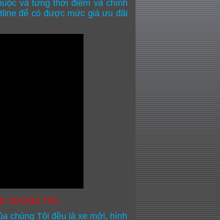
huộc và từng thời điểm và chính
otline để có được mức giá ưu đãi
E CHÚNG TÔI:
a chúng Tôi đều là xe mới, hình