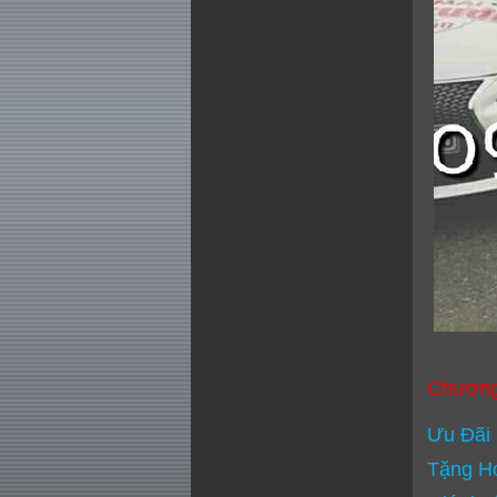
Chương
Ưu Đãi 
Tặng H