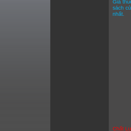
Giá thu
sách củ
nhất.
Chất L