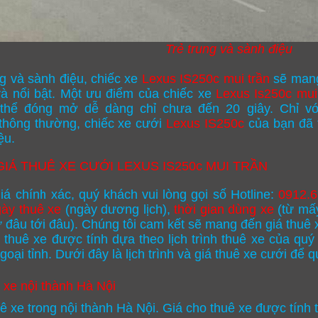
Trẻ trung và sành điệu
ng và sành điệu, chiếc xe
Lexus IS250c mui trần
sẽ mang
à nổi bật. Một ưu điểm của chiếc xe
Lexus Is250c mui
 thể đóng mở dễ dàng chỉ chưa đến 20 giây. Chỉ vớ
thông thường, chiếc xe cưới
Lexus IS250c
của bạn đã 
ệu.
IÁ THUÊ XE CƯỚI LEXUS IS250c MUI TRẦN
iá chính xác, quý khách vui lòng gọi số Hotline:
0912.6
ày thuê xe
(ngày dương lịch),
thời gian dùng xe
(từ mấy
từ đâu tới đâu). Chúng tôi cam kết sẽ mang đến giá thuê x
 thuê xe được tính dựa theo lịch trình thuê xe của quý
ngoại tỉnh. Dưới đây là lịch trình và giá thuê xe cưới để
 xe nội thành Hà Nội
ê xe trong nội thành Hà Nội. Giá cho thuê xe được tính 