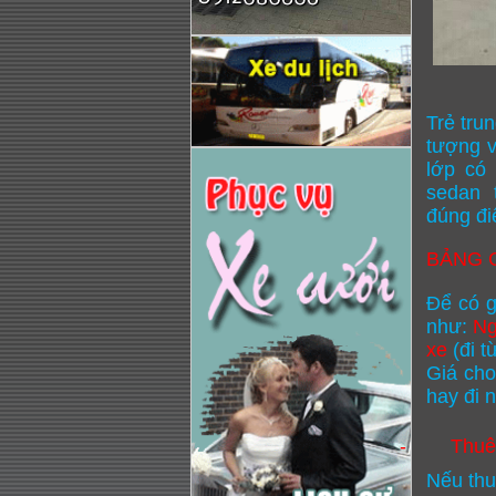
Trẻ tru
tượng v
lớp có
sedan 
đúng đi
BẢNG G
Để có g
như:
Ng
xe
(đi 
Giá cho
hay đi 
-
Thuê
Nếu thu