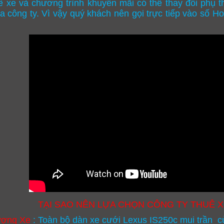
ê xe và chương trình khuyến mãi có thể thay đổi phụ t
a công ty. Vì vậy quý khách nên gọi trực tiếp vào số H
TẠI SAO NÊN LỰA CHỌN CÔNG TY THUÊ X
ượng Xe
:
Toàn bộ dàn
xe cưới
Lexus IS250c mui trần
củ