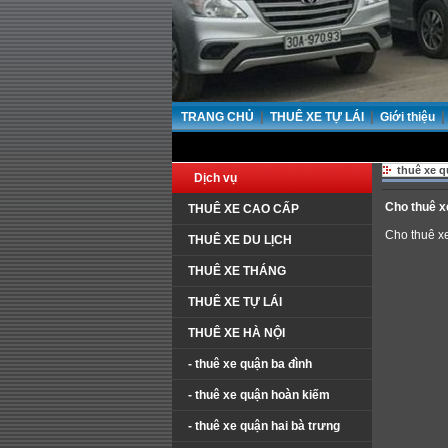
|
|
|
TRANG CHỦ
THUÊ XE TỰ LÁI
Giới thiệu
thuê xe q
Dịch vụ
Cho thuê x
THUÊ XE CAO CẤP
Cho thuê xe
THUÊ XE DU LỊCH
THUÊ XE THÁNG
THUÊ XE TỰ LÁI
THUÊ XE HÀ NỘI
- thuê xe quận ba đình
- thuê xe quận hoàn kiếm
- thuê xe quận hai bà trưng