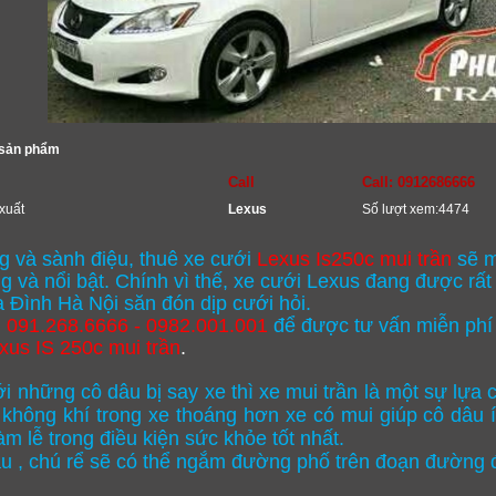
 sản phẩm
Call
Call: 0912686666
xuất
Lexus
Số lượt xem:4474
ng và sành điệu, thuê xe cưới
Lexus Is250c mui trần
sẽ m
g và nổi bật. Chính vì thế, xe cưới Lexus đang được rất
 Đình Hà Nội săn đón dịp cưới hỏi.
: 091.268.6666 - 0982.001.001
để được tư vấn miễn phí
xus IS 250c mui trần
.
ới những cô dâu bị say xe thì xe mui trần là một sự lựa 
 không khí trong xe thoáng hơn xe có mui giúp cô dâu í
àm lễ trong điều kiện sức khỏe tốt nhất.
u , chú rể sẽ có thể ngắm đường phố trên đoạn đường