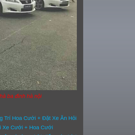
hà ba đình hà nội
 Trí Hoa Cưới + Đặt Xe Ăn Hỏi
i Xe Cưới + Hoa Cưới