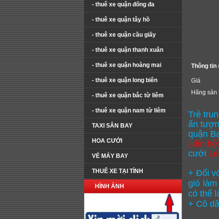
- thuê xe quận đống đa
- thuê xe quận tây hồ
- thuê xe quận cầu giấy
- thuê xe quận thanh xuân
- thuê xe quận hoàng mai
Thông tin
- thuê xe quận long biên
Giá
Hãng sản 
- thuê xe quận bắc từ liêm
- thuê xe quận nam từ liêm
Trẻ tru
ấn tượn
TAXI SÂN BAY
quận Ba
HOA CƯỚI
Liên hệ
cưới
Le
VÉ MÁY BAY
THUÊ XE TẠI TỈNH
+ Đối v
gió làm
HÌNH ẢNH
có thể l
+ Cô dâ