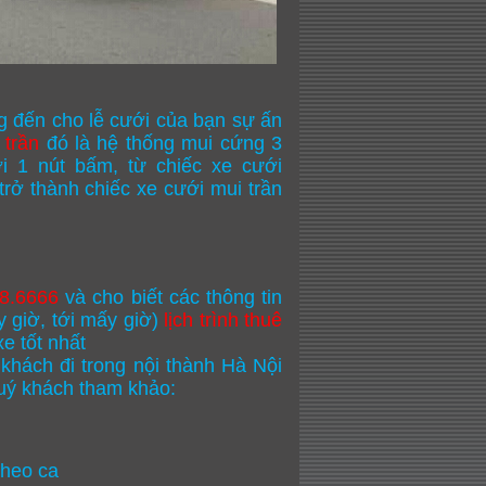
 đến cho lễ cưới của bạn sự ấn
 trần
đó là hệ thống mui cứng 3
i 1 nút bấm, từ chiếc xe cưới
trở thành chiếc xe cưới mui trần
8.6666
và cho biết các thông tin
 giờ, tới mấy giờ)
lịch trình thuê
e tốt nhất
 khách đi trong nội thành Hà Nội
 quý khách tham khảo:
theo ca