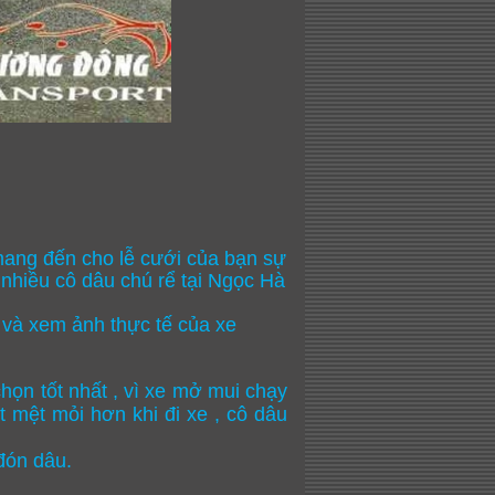
ang đến cho lễ cưới của bạn sự
 nhiều cô dâu chú rể tại Ngọc Hà
 và xem ảnh thực tế của xe
chọn tốt nhất , vì xe mở mui chạy
t mệt mỏi hơn khi đi xe , cô dâu
 đón dâu.