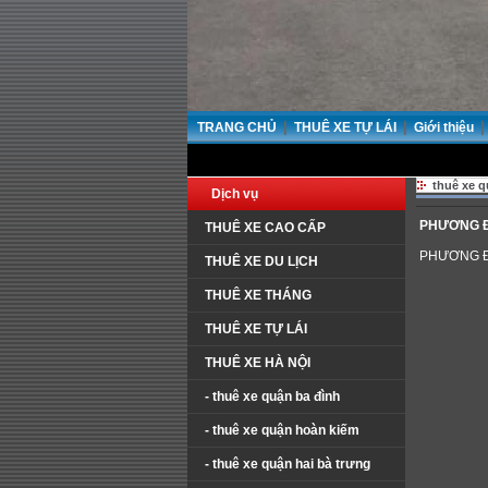
|
|
|
TRANG CHỦ
THUÊ XE TỰ LÁI
Giới thiệu
thuê xe q
Dịch vụ
PHƯƠNG ĐÔN
THUÊ XE CAO CẤP
PHƯƠNG ĐÔNG
THUÊ XE DU LỊCH
THUÊ XE THÁNG
THUÊ XE TỰ LÁI
THUÊ XE HÀ NỘI
- thuê xe quận ba đình
- thuê xe quận hoàn kiếm
- thuê xe quận hai bà trưng