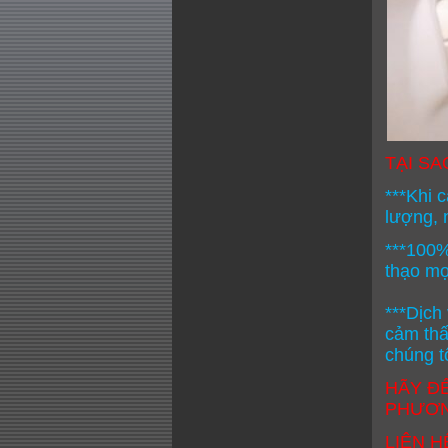
TẠI SA
***Khi 
lượng, n
***100%
thạo mọ
***Dịch
cảm thấy
chúng t
HÃY ĐÊ
PHƯƠN
LIÊN HÊ