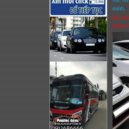
hút, hứ
mình.
Gọi: 09
hành tr