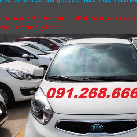
a hẹn sẽ đem đến cảm giác thoải mái cho quý khách tro
1.268.6666 hoặc 0982.001.001 để được tư vấn và báo g
ình cụ thể của quý khách.