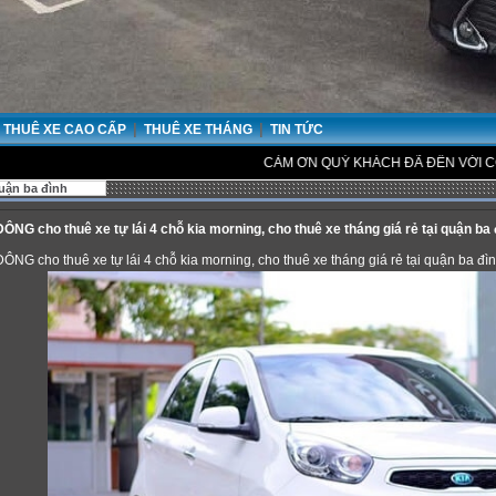
|
|
THUÊ XE CAO CẤP
THUÊ XE THÁNG
TIN TỨC
CẢM ƠN QUÝ KHÁCH ĐÃ ĐẾN VỚI CÔNG TY CH
uận ba đình
G cho thuê xe tự lái 4 chỗ kia morning, cho thuê xe tháng giá rẻ tại quận ba 
 cho thuê xe tự lái 4 chỗ kia morning, cho thuê xe tháng giá rẻ tại quận ba đì