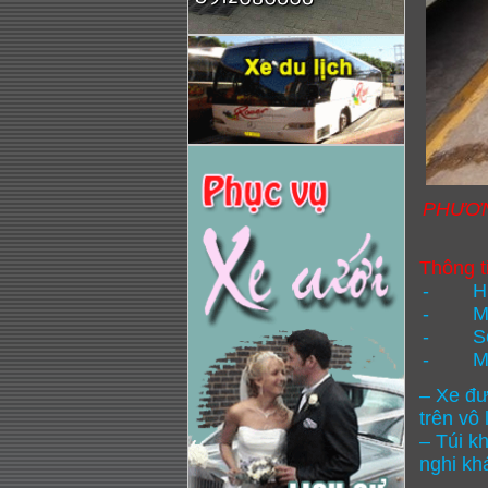
PHƯƠNG 
Thông t
-
H
-
M
-
S
-
M
– Xe đư
trên vô
– Túi k
nghi khá