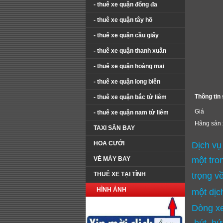
- thuê xe quận đống đa
- thuê xe quận tây hồ
- thuê xe quận cầu giấy
- thuê xe quận thanh xuân
- thuê xe quận hoàng mai
- thuê xe quận long biên
Thông tin
- thuê xe quận bắc từ liêm
Giá
- thuê xe quận nam từ liêm
Hãng sản 
TAXI SÂN BAY
HOA CƯỚI
Dịch vụ
VÉ MÁY BAY
một tro
THUÊ XE TẠI TỈNH
trọng
v
HÌNH ẢNH
một
dị
Dòng xe