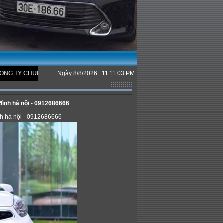
ÚNG TÔI.
Ngày 8/8/2026 11:11:03 PM
đình hà nội - 0912686666
nh hà nội - 0912686666