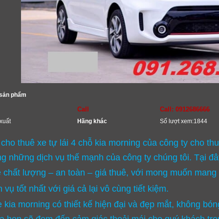
 sản phẩm
Call
Call: 0912686666
xuất
Hãng khác
Số lượt xem:1844
 cho thuê xe tự lái 4 chỗ kia morning của công ty cho t
ng những dịch vụ thế mạnh của công ty chúng tôi. Tại đâ
ề chất lượng – an toàn – giá thuê, với mong muốn man
ch
vụ tốt nhất với giá cả lại vô cùng tiết kiệm.
 kia morning có thiết kế hiện đại và đẹp mắt, không bó