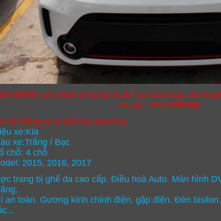
ĐÔNG cho thuê xe tự lái 4 chỗ kia morning, cho thuê x
hà nội - 0912686666
in về dòng xe 4 chỗ Kia Morning:
iệu xe:Kia
àu xe:Trắng / Bạc
ố chỗ: 4 chỗ
odel: 2015, 2016, 2017
ợc trang bị ghế da cao cấp. Điều hoà Auto. Màn hình DV
 lăng.
hí an toàn. Gương kính chỉnh điện, gập điện. Đèn bisilon.
c...