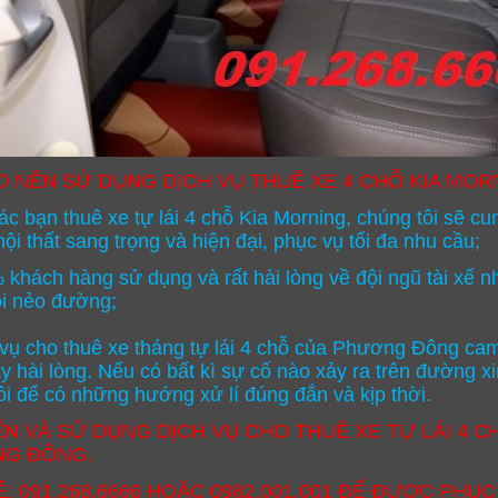
O NÊN SỬ DỤNG DỊCH VỤ THUÊ XE 4 CHỖ KIA MOR
các bạn
thuê
xe tự lái 4 chỗ Kia Morning,
chúng tôi sẽ cu
ội thất sang trọng và hiện đại, phục vụ tối đa nhu cầu;
 khách hàng sử dụng và rất hài lòng về đội ngũ tài xế nhi
i nẻo đường;
 vụ
cho thuê xe tháng tự lái 4 chỗ
của Phương Đông cam k
 hài lòng. Nếu có bất kì sự cố nào xảy ra trên đường xin 
ôi để có những hướng xử lí đúng đắn và kịp thời.
́N VÀ SỬ DỤNG DỊCH VỤ
CHO THUÊ XE TỰ LÁI 4
CH
G ĐÔNG.
̣:
091.268.6666
HOẶC
0982.001.001
ĐỂ ĐƯỢC PHỤC 