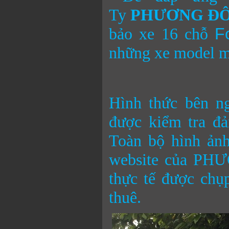
Ty
PHƯƠNG ĐÔ
bảo xe 16 chỗ
F
những xe model m
Hình thức bên ng
được kiểm tra đ
Toàn bộ hình ản
website của PH
thực tế được chụ
thuê.