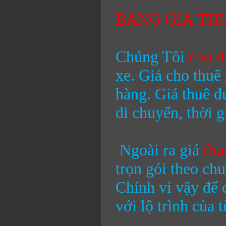
BẢNG GIÁ THU
Chúng Tôi
cho t
xe. Giá cho thuê
hàng. Giá thuê đ
di chuyển, thời 
Ngoài ra giá
thu
trọn gói theo ch
Chính vì vậy để 
với lộ trình của 