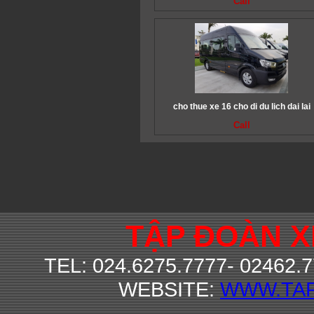
Call
cho thue xe 16 cho di du lich dai lai
Call
TẬP ĐOÀN 
TEL: 024.6275.7777- 02462.
WEBSITE:
WWW.TA