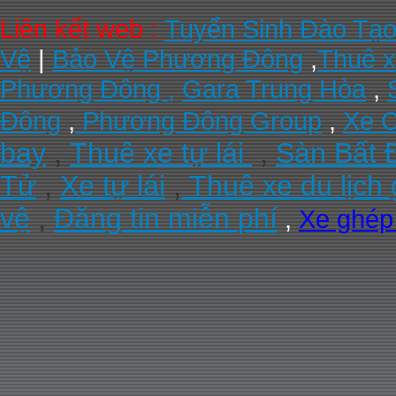
Liên kết web :
Tuyển Sinh Đào Tạ
Vệ
|
Bảo Vệ Phương Đông
,
Thuê x
Phương Đông ,
Gara Trung Hòa
,
Đông
,
Phương Đông Group
,
Xe C
bay
,
Thuê xe tự lái
,
Sàn Bất 
Tử
,
Xe tự lái
,
Thuê xe du lịch 
vệ
,
Đăng tin miễn phí
,
Xe ghé