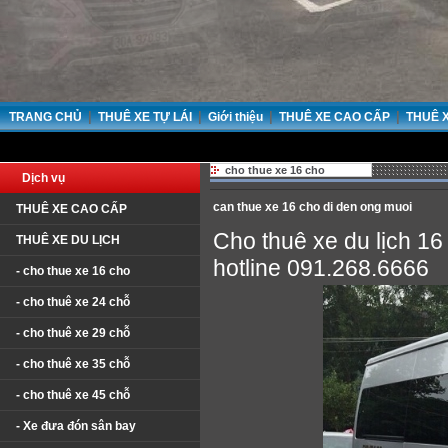
|
|
|
|
TRANG CHỦ
THUÊ XE TỰ LÁI
Giới thiệu
THUÊ XE CAO CẤP
THUÊ 
cho thue xe 16 cho
Dịch vụ
can thue xe 16 cho di den ong muoi
THUÊ XE CAO CẤP
Cho thuê xe du lịch 16 
THUÊ XE DU LỊCH
hotline 091.268.6666
- cho thue xe 16 cho
- cho thuê xe 24 chỗ
- cho thuê xe 29 chỗ
- cho thuê xe 35 chỗ
- cho thuê xe 45 chỗ
- Xe đưa đón sân bay