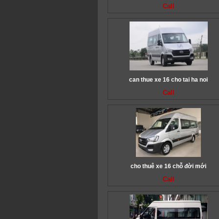
Call
can thue xe 16 cho tai ha noi
Call
cho thuê xe 16 chỗ đời mới
Call