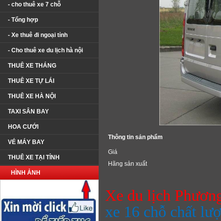
- cho thuê xe 7 chỗ
- Tổng hợp
- Xe thuê đi ngoại tỉnh
- Cho thuê xe du lịch hà nội
THUÊ XE THÁNG
THUÊ XE TỰ LÁI
THUÊ XE HÀ NỘI
TAXI SÂN BAY
HOA CƯỚI
Thông tin sản phẩm
VÉ MÁY BAY
Giá
THUÊ XE TẠI TỈNH
Hãng sản xuất
HÌNH ẢNH
Xe du lịch Phươn
xe 16 chỗ chất lư