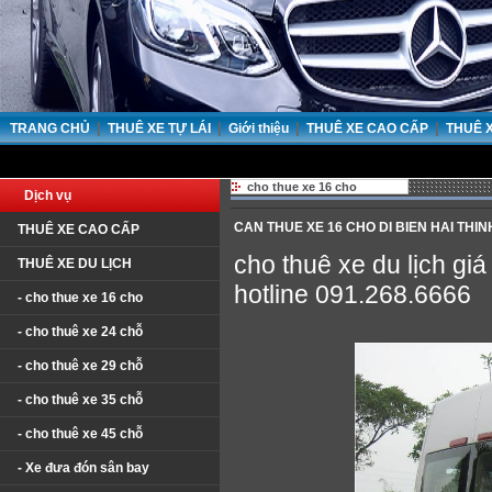
|
|
|
|
TRANG CHỦ
THUÊ XE TỰ LÁI
Giới thiệu
THUÊ XE CAO CẤP
THUÊ 
C
cho thue xe 16 cho
Dịch vụ
CAN THUE XE 16 CHO DI BIEN HAI THIN
THUÊ XE CAO CẤP
cho thuê xe du lịch giá 
THUÊ XE DU LỊCH
hotline 091.268.6666
- cho thue xe 16 cho
- cho thuê xe 24 chỗ
- cho thuê xe 29 chỗ
- cho thuê xe 35 chỗ
- cho thuê xe 45 chỗ
- Xe đưa đón sân bay