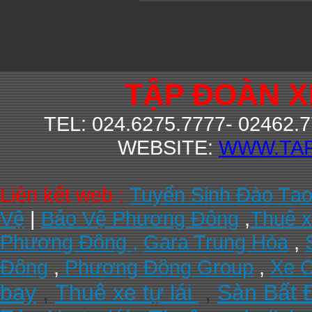
TẬP ĐOÀN 
TEL: 024.6275.7777- 02462.
WEBSITE:
WWW.TA
Liên kết web :
Tuyển Sinh Đào Tạ
Vệ
|
Bảo Vệ Phương Đông
,
Thuê x
Phương Đông ,
Gara Trung Hòa
,
Đông
,
Phương Đông Group
,
Xe C
bay
,
Thuê xe tự lái
,
Sàn Bất 