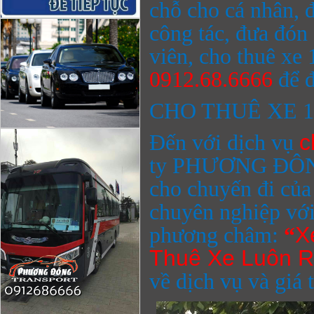
chỗ cho cá nhân, đo
công tác, đưa đón
viên, cho thuê xe
0912.68.6666
để 
CHO THUÊ XE 1
Đến với dịch vụ
c
ty
PHƯƠNG ĐÔ
cho chuyến đi củ
chuyên nghiệp với
phương châm:
“
X
Thuê Xe Luôn 
về dịch vụ và giá 