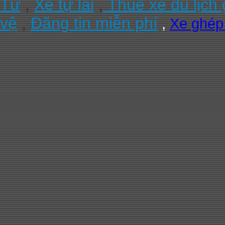
Tử
,
Xe tự lái
,
Thuê xe du lịch 
vệ
,
Đăng tin miễn phí
,
Xe ghé