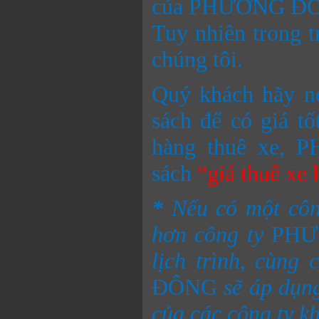
của PHƯƠNG ĐÔNG
Tuy nhiên trong t
chúng tôi.
Quý khách hãy nó
sách để có giá t
hàng thuê xe,
sách
“giá thuê xe 
*
Nếu có một côn
hơn công ty
PH
lịch trình, cùng
ĐÔNG
sẽ áp dụn
của các công ty k