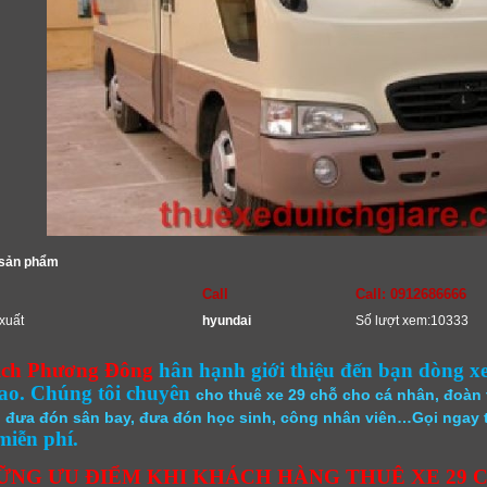
 sản phẩm
Call
Call: 0912686666
xuất
hyundai
Số lượt xem:10333
lịch Phương Đông
hân hạnh giới thiệu đến bạn dòng x
ao. Chúng tôi chuyên
cho thuê xe 29 chỗ cho cá nhân, đoàn th
, đưa đón sân bay, đưa đón học sinh, công nhân viên…Gọi ngay t
miễn phí.
ỮNG ƯU ĐIỂM KHI KHÁCH HÀNG THUÊ XE 29