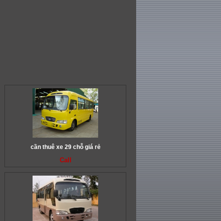
cần thuê xe 29 chỗ giá rẻ
Call