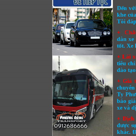
Đến với
khe của
Tôi đáp
+ Chấ
dàn
xe
tốt. Xe
+ Lái x
tiêu ch
đào tạo
+ Giá 
chuyên 
Ty Phươ
báo giá
xe và d
+ Dịch
được sự
khác. Đ