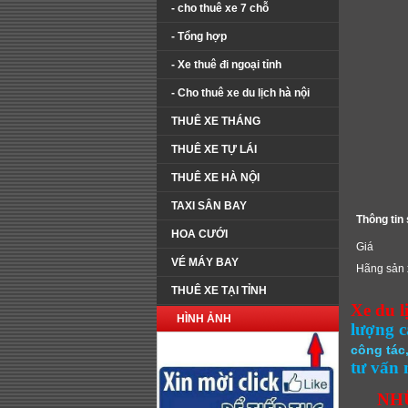
- cho thuê xe 7 chỗ
- Tổng hợp
- Xe thuê đi ngoại tỉnh
- Cho thuê xe du lịch hà nội
THUÊ XE THÁNG
THUÊ XE TỰ LÁI
THUÊ XE HÀ NỘI
TAXI SÂN BAY
Thông tin
HOA CƯỚI
Giá
VÉ MÁY BAY
Hãng sản 
THUÊ XE TẠI TỈNH
Xe du 
HÌNH ẢNH
lượng c
công tác
tư vấn 
NH