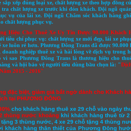
 sắp xếp đúng loại xe, chất lượng xe theo hợp đồng 
 tra chất lượng xe trước khi đón khách. Đội ngũ quản
hục vụ của lái xe. Đội ngũ Chăm sóc khách hàng gh
o chất lượng phục vụ.
ng Hiệu Cho Thuê Xe Uy Tín Được 90.000 Khách 
ới tiêu chí phục vụ:
chất lượng xe mới đẹp, lái xe phụ
ê xe luôn rẻ hơn
.
Phương Đông
Trans đã được
90.000 
, doanh nghiệp thuê xe và hài lòng về dịch vụ trong
o vì sao
Phương Đông
Trans là thương hiệu cho thu
àng và hội bảo vệ người tiêu dùng bầu chọn là: "
Dịc
Năm 2015 - 2016"
ng đặc biệt, giảm giá bất ngờ dành cho Khách hà
lịch tại PHƯƠNG ĐÔNG
30%
cho khách hàng thuê xe 29 chỗ vào ngày t
2 thùng nước khoáng
khi khách hàng thuê từ 2 
 tặng 3 thùng nước, 4 xe 29 chỗ tặng 4 thùng n
ới khách hàng thân thiết của Phương Đông hư