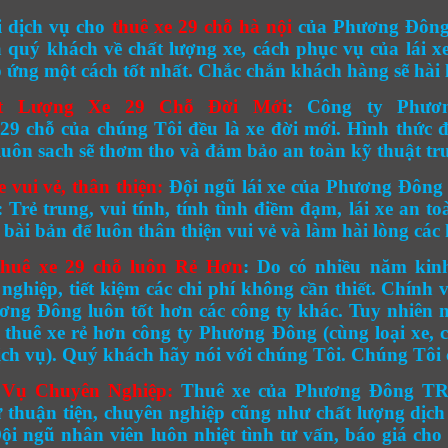
 dịch vụ cho
thuê xe 29 chỗ hà nội
của Phương Đông 
 quý khách về chất lượng xe, cách phục vụ của lái xe
 ứng một cách tốt nhất. Chắc chắn khách hàng sẽ hài l
t Lượng Xe 29 Chỗ Đời Mới
:
Công ty Phươn
 29 chỗ
của chúng Tôi đều là
xe đời mới.
Hình thức đẹ
 luôn sach sẽ thơm tho và đảm bảo an toàn kỹ thuật tr
e vui vẻ, thân thiện:
Đội ngũ lái xe của Phương Đông 
í: Trẻ trung, vui tính, tính tình điềm đạm, lái xe an 
 bài bản để luôn thân thiện vui vẻ và làm hài lòng các
thuê xe 29 chỗ
luôn Rẻ Hơn
:
Do có nhiều năm kinh
nghiệp, tiết kiệm các chi phí không cần thiết. Chính 
ng Đông luôn tốt hơn các công ty khác. Tuy nhiên n
 thuê xe rẻ hơn công ty Phương Đông (cùng loại xe, c
ịch vụ). Quý khách hãy nói với chúng Tôi. Chúng Tôi c
 Vụ Chuyên Nghiệp:
Thuê xe
của Phương Đông TR
 thuận tiện, chuyên nghiệp cũng như chất lượng dịch 
ội ngũ nhân viên luôn nhiệt tình tư vấn, báo giá ch