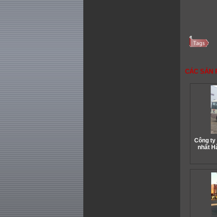
CÁC SẢN 
Công ty 
nhất H