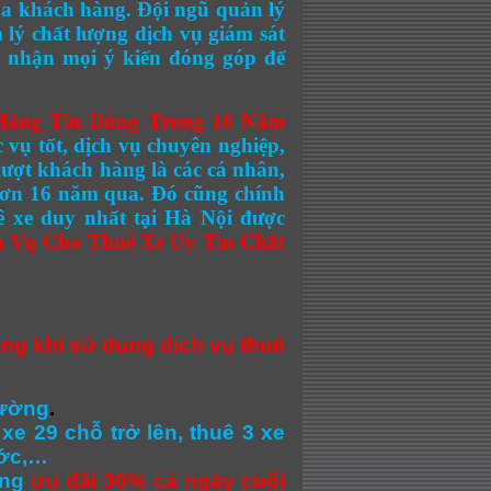
của khách hàng. Đội ngũ quản lý
 lý chất lượng dịch vụ giám sát
i nhận mọi ý kiến đóng góp để
Hàng Tin Dùng Trong 16 Năm
c vụ tốt, dịch vụ chuyên nghiệp,
lượt khách hàng
là các cá nhân,
 hơn 16 năm qua. Đó cũng chính
ê xe duy nhất tại Hà Nội được
h Vụ Cho Thuê Xe Uy Tín Chất
ng khi sử dụng dịch vụ thuê
hường
.
xe 29 chỗ trở lên, thuê 3 xe
ước,…
ởng
ưu đãi 30% cả ngày cuối