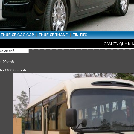
|
|
THUÊ XE CAO CẤP
THUÊ XE THÁNG
TIN TỨC
CẢM ƠN QUÝ KHÁCH ĐÃ 
xe 29 chỗ
e 29 chỗ
6 - 0933668666