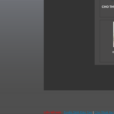
CHO THU
c
Liên kết web :
Tuyển Sinh Đào Tạo
|
Cho Thuê Xe