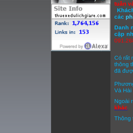
tuần v
Khách
các
ph
Danh m
cập nh
091.268
Có rất 
thông t
đã đượ
Phương
Và Hài
Ngoài r
khác
Thông t