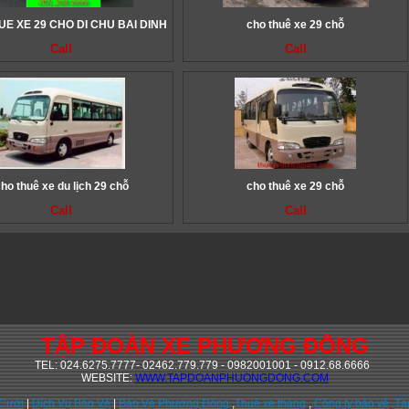
E XE 29 CHO DI CHU BAI DINH
cho thuê xe 29 chỗ
Call
Call
ho thuê xe du lịch 29 chỗ
cho thuê xe 29 chỗ
Call
Call
TẬP ĐOÀN XE PHƯƠNG ĐÔNG
TEL: 024.6275.7777- 02462.779.779 - 0982001001 - 0912.68.6666
WEBSITE:
WWW.TAPDOANPHUONGDONG.COM
 Cưới
|
Dịch Vụ Bảo Vệ
|
Bảo Vệ Phương Đông
,
Thuê xe tháng
,
Công ty bảo vệ
,Tậ