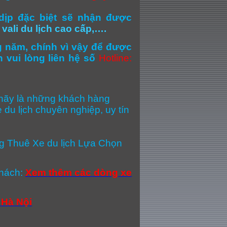
dịp đặc biệt sẽ nhận được
 vali du lịch cao cấp,….
g năm, chính vì vậy để được
 vui lòng liên hệ số
Hotline:
g hãy là những khách hàng
 du lịch chuyên nghiệp, uy tín
 Thuê Xe du lịch Lựa Chọn
khách:
Xem thêm các dòng xe
 Hà Nội