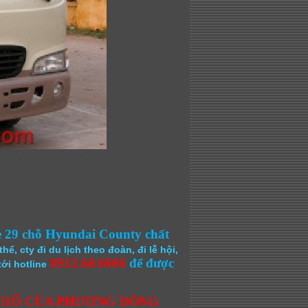
e 29 chỗ Hyundai County chất
ể, cty đi du lịch theo đoàn, đi lễ hội,
0912.68.6666
để được
ới hotline
 CHỖ CỦA PHƯƠNG ĐÔNG