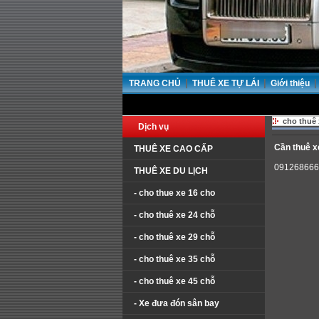
|
|
|
TRANG CHỦ
THUÊ XE TỰ LÁI
Giới thiệu
cho thuê 
Dịch vụ
Cần thuê x
THUÊ XE CAO CẤP
091268666
THUÊ XE DU LỊCH
- cho thue xe 16 cho
- cho thuê xe 24 chỗ
- cho thuê xe 29 chỗ
- cho thuê xe 35 chỗ
- cho thuê xe 45 chỗ
- Xe đưa đón sân bay