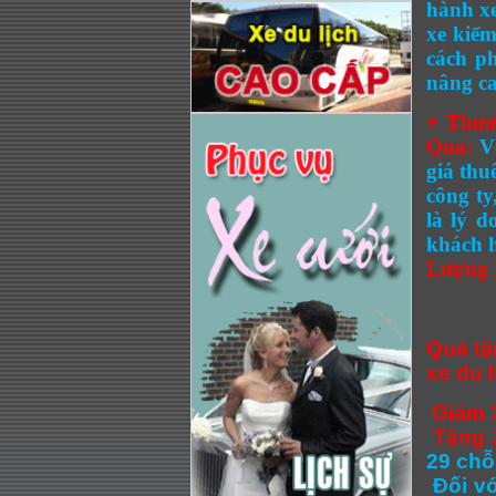
hành xe
xe kiểm
cách p
nâng ca
+ Thươ
Qua:
V
giá thu
công ty
là lý d
khách h
Lượng 
Quà tặ
xe du 
Giảm 
Tặng 
29 chỗ
Đối v