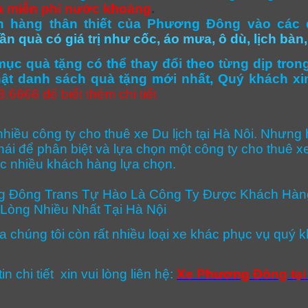
à miễn phí nước khoáng
.
 hàng thân thiết của Phương Đông vào các 
ần quà có giá trị như cốc, áo mưa, ô dù, lịch bàn,
ục quà tặng có thể thay đổi theo từng dịp tron
ật danh sách quà tặng mới nhất, Quý khách xin
.6666 để biết thêm chi tiết
nhiều công ty cho thuê xe Du lịch tại Hà Nôi. Nhưn
hái để phân biệt và lựa chọn một công ty cho thuê xe
c nhiều khách hàng lựa chọn.
 Đông Trans Tự Hào Là Công Ty Được Khách Hàng
 Lòng Nhiều Nhất Tại Hà Nội
a chúng tôi còn rất nhiều loại xe khác phục vụ quý 
in chi tiết xin vui lòng liên hệ:
Xe Phương Đông tại